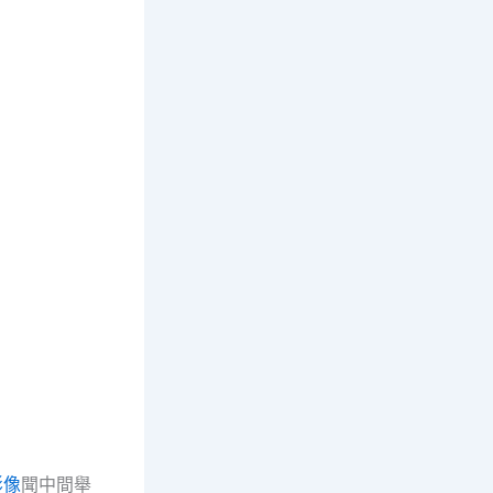
影像
聞中間舉