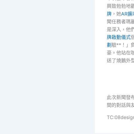
興致勃勃地
牌
，她
AR擴
聞任務者瑪麗
是深入，他
牌
啟動儀式
劃
驗**！」
豪。他站在
送了燒鵝外
此次新聞發
間的對話與
TC:08desig