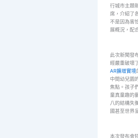
行城市主題
席，介紹了
不是因為害
展概況，配
此次新聞發
經嚴重破壞
AR擴增實境
中間幼兒園
焦點。孩子
童真童趣的
八的結構失
國甚至世界
本次發布會