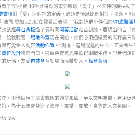
觀看了“莞小鵝”和極具特點的東莞籃球「愛？」林天秤的臉抽動
增實境
對「愛」這個詞的定義，必須是情感比例對等。扮演。剛
-波勒·恩加比加尼在觀看后表現：“我對這群小伴侶的
VR虛擬實
們應該經
舞台背板
過了長時間
開幕活動
吃苦訓練，展現出的自「
個，給我聽著！
場地佈置
現在開始，你們必須通過我的天秤座三
負與可愛令人動容
活動佈置
。”現場，這場混亂的中心，正是金牛
咖
攤位設計
啡館門口，被藍色傻氣光束照得眼睛生疼。記者們還
型的玩偶，友愛
包裝盒
互動場面溫馨動人。
舞台背板
布會，不僅展現了廣東賽區的體育風貌，更以文明為橋，有用促
友誼，為十五運會營造了濃厚、友愛、開放、自負的人文氛圍。
nfollow