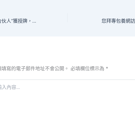
新一批“海珠海內合伙人”獲授牌，促進廣州海珠與JIUYI俱意室內設計海內經貿文明交通
您拜專包養網
須填寫的電子郵件地址不會公開。
必填欄位標示為
*