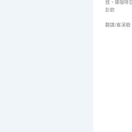
放，連咖啡
彭欽
翻譯/崔溪驗