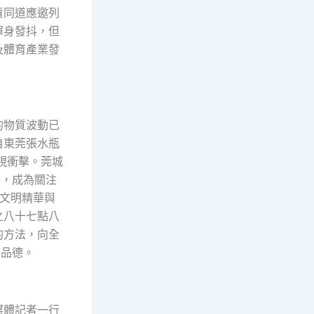
責同道應邀列
渾身發抖，但
及體育產業發
的物質波動已
自東莞張水瓶
視衝擊。莞城
態，成為關注
文明精華與
之八十七點八
的方法，向全
明品德。
媒體記者一行