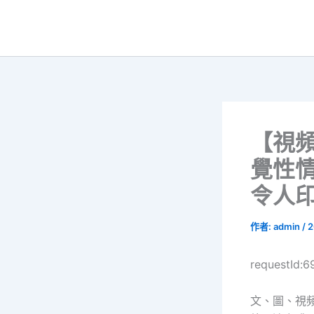
跳
至
主
要
內
容
【視
覺性情
令人
作者:
admin
/
2
requestId:6
文、圖、視