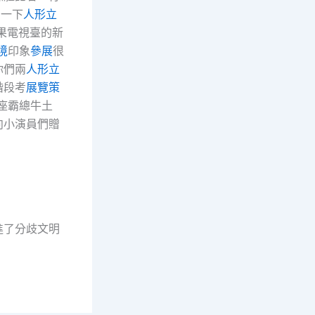
了一下
人形立
果電視臺的新
境
印象
參展
很
你們兩
人形立
階段考
展覽策
座霸總牛土
向小演員們贈
進了分歧文明