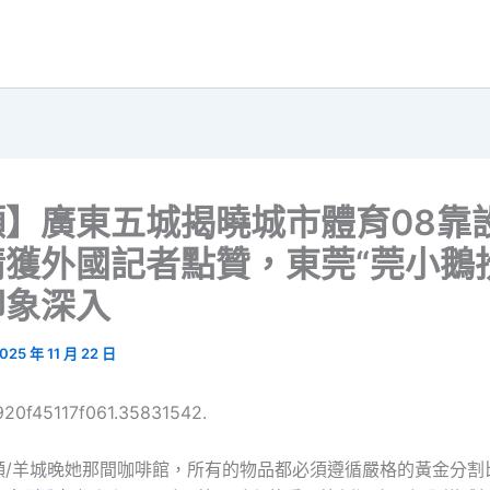
頻】廣東五城揭曉城市體育08靠
獲外國記者點贊，東莞“莞小鵝
印象深入
025 年 11 月 22 日
920f45117f061.35831542.
頻/羊城晚她那間咖啡館，所有的物品都必須遵循嚴格的黃金分割