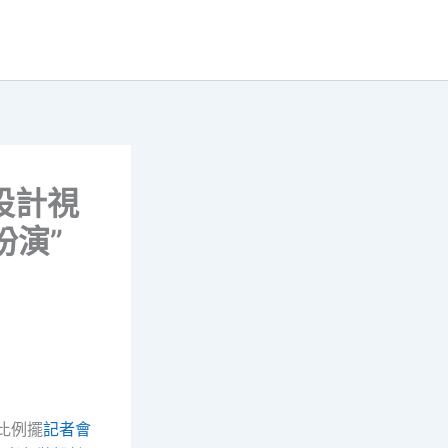
設計視
扮演”
比例擺
記者會