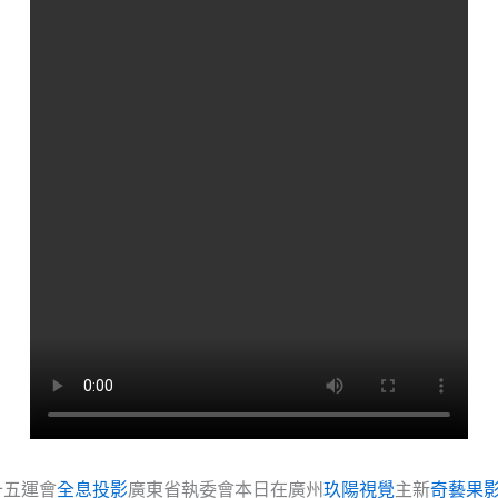
十五運會
全息投影
廣東省執委會本日在廣州
玖陽視覺
主新
奇藝果