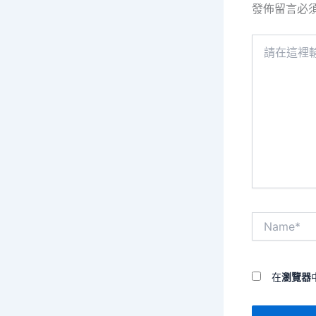
發佈留言必
請
在
這
裡
輸
入
內
容...
Name*
在
瀏覽器