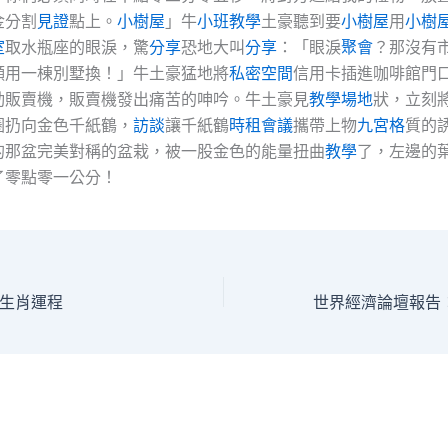
金分割
見證
點上。
小樹屋
」牛
小班教學
土豪聽到要
小樹屋
用
小樹
室
取水瓶座的眼淚，驚
分享
恐地大叫
分享
：「眼淚
聚會
？那沒有
願用一棟別墅換！」牛土豪猛地將
私密空間
信用卡插進咖啡館門
動販賣機，販賣機發出痛苦的呻吟。牛土豪見
教學場地
狀，立刻
圈扔向金色千紙鶴，
訪談
讓千紙鶴
時租會議
攜帶上物
九宮格
質的
的那盆完美對稱的盆栽，被一股金色的能量扭曲
教學
了，左邊的
了零點零一公分！
生肖運程