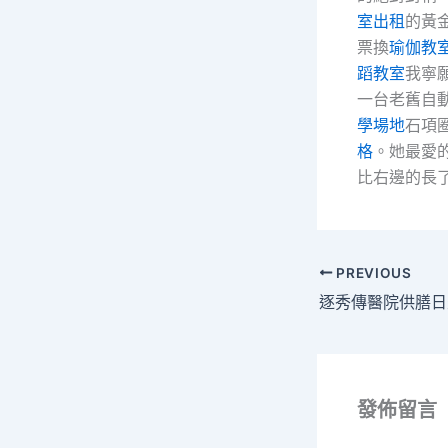
室出租
的黃
票換
瑜伽教
蹈教室
我寧
一台老舊自
學場地
石項
格
。她最愛
比右邊的長
PREVIOUS
逐秀傳醫院供膳日
發佈留言