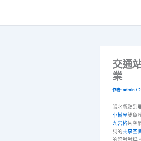
跳
至
主
要
內
容
交通
業
作者:
admin
/
2
張水瓶聽到
小樹屋
雙魚
九宮格
片與
詞的
共享空
的絕對對稱