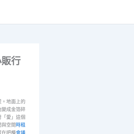
小販行
慌。地面上的
始變成金箔碎
對「愛」這個
間與空間
時租
置在吧檯
會議