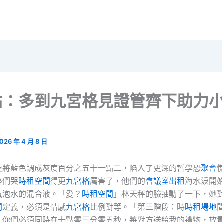
站：多到九宮格見證管齊下助力
026 年 4 月 8 日
要將藍色調成灰度百分之五十一點二，陷入了更深的哲學恐
聚會
座們哭
時租空間
得更
九宮格
厲害了，他們的
會議室出租
海水淚開
氣泡水的混合液。「愛？
時租空間
」林天秤的臉抽動了一下，她
間
定義，必須是情感
九宮格
比例對等。「第三階段：時
時租場地
。你們必須同時在十點零三分零五秒，將對方送給我的禮物，放