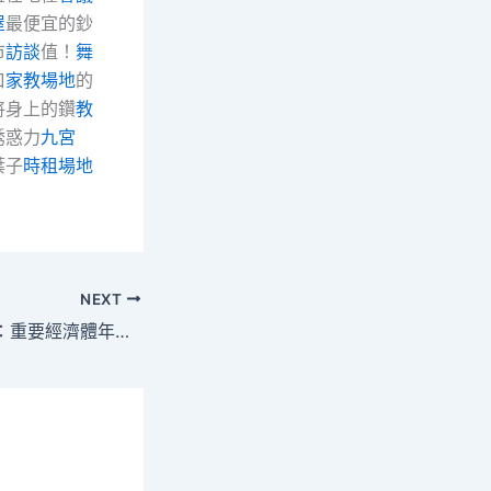
屋
最便宜的鈔
市
訪談
值！
舞
口
家教場地
的
將身上的鑽
教
誘惑力
九宮
葉子
時租場地
NEXT
世界經濟論壇報告：重要經濟體年夜選期近 假信息玉成球最年夜風專包養險