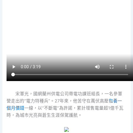
宋軍光，國網蘭州供電公司帶電功課班組長，一名參軍
營走出的“電力特種兵”。27年來，他苦守在萬伏高壓
包養一
個月價錢
一線，以“不斷電”為許諾，累計增售電量超1億千瓦
時，為城市光亮與蒼生生涯保駕護航。