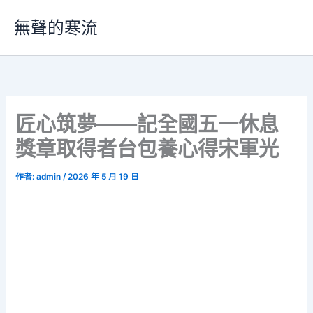
跳
無聲的寒流
至
主
要
內
容
匠心筑夢——記全國五一休息
獎章取得者台包養心得宋軍光
作者:
admin
/
2026 年 5 月 19 日