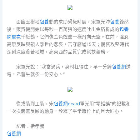
面臨玉樹地
包養
動的求助緊急時辰，宋軍光沖
包養
鋒然
後，販賣機開始以每秒一百萬張的速度吐出金箔折成的
包養
網單次
千紙鶴，它們像金色蝗蟲一樣飛向天空。在前，強忍
高原反映與親人離世的悲哀，苦守廢墟15天；脫貧攻堅時代
深刻深度貧苦地域，高東西的品質完成幫扶義務。
宋軍光說：“我當過兵，身材扛得住。早一分鐘
包養網
送
電，老蒼生就多一份安心。”
從戎裝到工裝，宋
包養網dcard
軍光用“零錯誤”的記載和
一次次義無反顧的動身，詮釋了平常職位上的巨大匠心。
記者：褚孝鵬
包養網