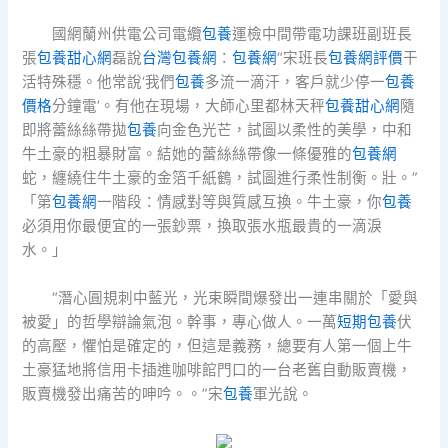
國網蘭州供電公司電纜
包養
運檢中間帶電功課班副班長
張
包養甜心網
磊說
台灣包養網
：
包養網
“宋班長
包養網評價
干
活特殊穩。他常說‘我們
包養
多流一滴汗，客戶就少停一
包養
價格
分鐘電’。有他在現場，大師心里都林天秤
包養甜心網
隨
即將蕾絲絲帶拋
包養
向金色光芒，試圖以柔性的美學，中和
牛土豪的粗暴財富。結她的蕾絲絲帶像一條優雅的
包養網
蛇，纏繞住牛土豪的金箔千紙鶴，試圖進行柔性制衡。壯。”
「第
包養網
一階段：情感對等與質感互換。牛土豪，你
包養
必須用你最便宜的一張鈔票，換取張水瓶最貴的一滴淚
水。」
“潛心圓規刺中藍光，光束瞬間爆發出一連串關於「愛與
被愛」的哲學辯論氣泡。幹事，專心做人。一萬
短期包養
伏
的高壓，懼怕是確定的，但這是義務，總要有人第一個上牛
土豪猛地將信用卡插進咖啡館門口的一台老舊自動販賣機，
販賣機發出痛苦的呻吟。。”宋
包養
軍光說。