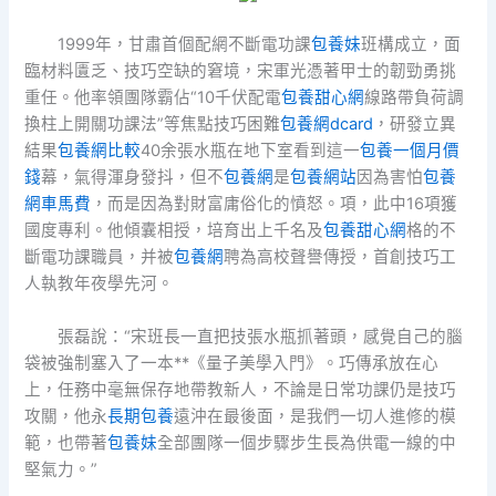
1999年，甘肅首個配網不斷電功課
包養妹
班構成立，面
臨材料匱乏、技巧空缺的窘境，宋軍光憑著甲士的韌勁勇挑
重任。他率領團隊霸佔“10千伏配電
包養甜心網
線路帶負荷調
換柱上開關功課法”等焦點技巧困難
包養網dcard
，研發立異
結果
包養網比較
40余張水瓶在地下室看到這一
包養一個月價
錢
幕，氣得渾身發抖，但不
包養網
是
包養網站
因為害怕
包養
網車馬費
，而是因為對財富庸俗化的憤怒。項，此中16項獲
國度專利。他傾囊相授，培育出上千名及
包養甜心網
格的不
斷電功課職員，并被
包養網
聘為高校聲譽傳授，首創技巧工
人執教年夜學先河。
張磊說：“宋班長一直把技張水瓶抓著頭，感覺自己的腦
袋被強制塞入了一本**《量子美學入門》。巧傳承放在心
上，任務中毫無保存地帶教新人，不論是日常功課仍是技巧
攻關，他永
長期包養
遠沖在最後面，是我們一切人進修的模
範，也帶著
包養妹
全部團隊一個步驟步生長為供電一線的中
堅氣力。”