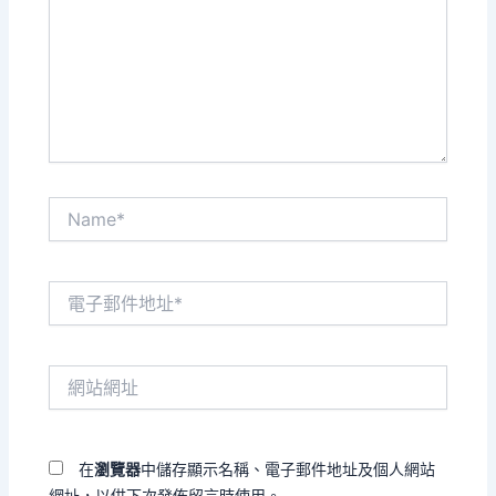
輸
入
內
容...
Name*
電
子
郵
件
網
地
站
址
網
*
址
在
瀏覽器
中儲存顯示名稱、電子郵件地址及個人網站
網址，以供下次發佈留言時使用。