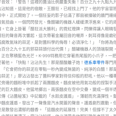
子音效：「警告！這裡的醬油比例嚴重失衡！百分之九十九點九
沾沾知道，這是他的宿敵，王醋狂，已經找上門了。他的宇宙冒
慮中，正式開始了。一個狂妄的影子佔滿了那扇被撞破的牆門邊
酸氣扭曲。一個閃閃發光、像醋罐的機器人緩緩漂浮進來，它的
霧。它身上掛著「醋狂派大勝利」的霓虹燈牌，閃爍得讓人眼睛
醋狂的聲音再次響起，這次帶著金屬回音的嘲弄，刺耳得像是磨
滿腐敗氣味的蒜泥，是對醬料學的侮辱！必須淨化！」「你將為
及百分之九十五的邪惡蒜頭付出代價！」醋罐機器人的頂端裂開
正在聚積藍色光芒。K-999特務用它穿著燕尾服的小爪子，一
促著他。「快點！沾沾先生！那是醋酸離子炮！
德系車零件
專門
」「它會把你的蒜泥在零點一秒內變成無菌的、純淨的白醋！那
的蒜泥！」廖沾沾發出了醬料學家對待信仰般的怒吼。他以一種
從旁邊的麵粉堆中抓起了兩團麵皮。麵皮被他用氣功般的捏製手
尺的巨大麵皮。他猛地擲出，兩張麵皮在空中交疊，變成一個半
家傳《沾醬秘笈》中記載的「水餃皮護盾」，薄韌而充滿彈性。
中麵皮護盾，發出了一聲像是汽水開蓋的聲音。護盾劇烈震動，
是散發出濃郁的麵香。「這麵皮的延展性！完美！但撐不了太久！