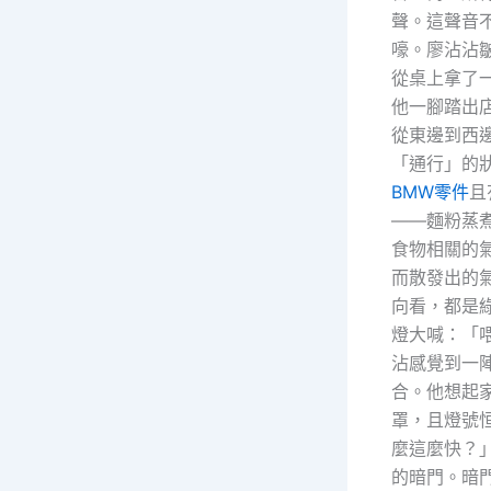
聲。這聲音
嚎。廖沾沾
從桌上拿了
他一腳踏出
從東邊到西
「通行」的
BMW零件
且
——麵粉蒸
食物相關的
而散發出的
向看，都是
燈大喊：「
沾感覺到一
合。他想起
罩，且燈號
麼這麼快？
的暗門。暗