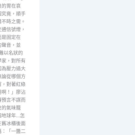
良的胃在哀
個究竟，順手
備不時之需。
交通信號燈，
而是固定在
的聲音，並
難以名狀的
學家，對所有
因為壓力過大
無論從哪個方
窗，對著紅綠
用啊！」廖沾
傳預言不謀而
皮的氣味籠
個地球年…怎
在舊冰櫃後面
碼：「一醬二