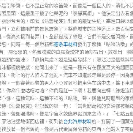
不是引擎聲，也不是正常的鳴笛聲，而像是一個巨大的、消化不
皺著眉頭，這嚴重干擾了他蒜泥的「寧靜冥想」。他決定出去看
一張髒兮兮的，印著《沾醬秘笈》封面的皺衛生紙，塞進口袋以
店門，立刻被眼前的景象震驚了。整條城市的主幹道上，數百個
邊，從高架橋到巷弄口，全部變成了綠燈。它們不是交替閃爍，
狀態，同時，每一個燈箱都
德系車材料
發出了那種「咕嚕咕嚕」
有一層淡淡的、熱氣騰騰的白霧從燈箱的頂部冒出，散發出一種
煮過頭的氣味。「麵粉焦慮？還是過度發酵？」廖沾沾是個醬料
氣味都極度敏感。他聞出來了，這是一種只有在極度巨大的麵團
氣味。街上的行人陷入了混亂。汽車不知道該走還是該停，因為
綠燈。一個穿著西裝的男人小心翼翼地把車停在路中央，搖下車
喂！你為什麼咕嚕咕嚕？你倒是紅一下啊！我要向左轉！綠燈沒
陣心悸。這種氣味，這種不祥的「咕嚕」聲，與他兒時聽到的家
家傳《沾醬秘笈》裡記載的第一句：「當世間萬物的交通都被麵
恒綠、聲如湯沸時，便是宇宙水餃臨界點到來之時。」「七點五
」廖沾沾猛地衝回店裡，衝到後
台北汽車材料
廚，打開了一個藏
門裡放著一個老舊的、像是古代金屬保險箱的東西。他輸入了密