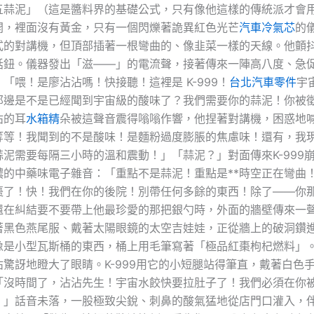
五蒜泥」（這是醬料界的基礎公式，只有像他這樣的傳統派才會
開，裡面沒有黃金，只有一個閃爍著詭異紅色光芒
汽車冷氣芯
的
式的對講機，但頂部插著一根彎曲的、像韭菜一樣的天線。他顫
話鈕。儀器發出「滋——」的電流聲，接著傳來一陣高八度、急
「喂！是廖沾沾嗎！快接聽！這裡是 K-999！
台北汽車零件
宇
那邊是不是已經聞到宇宙級的酸味了？我們需要你的蒜泥！你被
沾的耳
水箱精
朵被這聲音震得嗡嗡作響，他捏著對講機，困惑地
等等！我聞到的不是酸味！是麵粉過度膨脹的焦慮味！還有，我
泥需要每隔三小時的溫和震動！」「蒜泥？」對面傳來K-999
濃的中藥味電子雜音：「重點不是蒜泥！重點是**時空正在彎曲！
棗了！快！我們在你的後院！別帶任何多餘的東西！除了——你
還在糾結要不要帶上他最珍愛的那把銀勺時，外面的牆壁傳來一
著黑色燕尾服、戴著太陽眼鏡的太空吉娃娃，正從牆上的破洞鑽
像是小型瓦斯桶的東西，桶上用毛筆寫著「極品紅棗枸杞燃料」
驚訝地瞪大了眼睛。K-999用它的小短腿站得筆直，戴著白色
「沒時間了，沾沾先生！宇宙水餃快要拉肚子了！我們必須在你
！」話音未落，一股極致尖銳、刺鼻的酸氣猛地從店門口灌入，