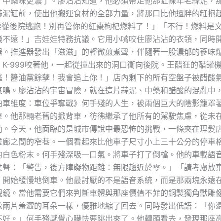
，中藥味更濃了。廖沾沾知道，他必須帶走他那缸陳年老蒜泥，
蒜泥缸前，使出他搬運食材的全部力量，將那口比他還胖的缸抱起
們要從後院逃跑！別再管你的紅棗枸杞燃料了！」「不行！燃料是
飛不遠！」吉娃娃特務抗議。它用小嘴咬住廖沾沾的衣領，同時
器。推進器發出「滋滋」的輕微煎煮聲，伴隨著一股濃郁的蔘味
K-999咬著他，一起從撞出來的洞口衝向後院。王醋狂的醋罐
逃！醬油黨餘孽！我會追上你！」店內剩下的所有空盤子被醋酸
哀鳴。廖沾沾的宇宙冒險，就在這片蒜泥、中藥和醋酸的混亂中
泊車維度：車位爭奪戰》何手殘的人生，被兩個巨大的陰影籠罩
車。他那輛老舊的掀背車，彷彿繼承了他所有的駕駛焦慮，從未
助。今天，他面臨的是城市傳說中最恐怖的挑戰，一條夾在理髮
畫廊之間的窄巷。一個看起來比他車子尺寸小上三十公分的停車
的白色粉末。何手殘深吸一口氣。將車子打了倒檔。他的車載語
女聲：「警告，後方障礙物距離：無限趨近於零。」「請考慮放
，開始緩慢地倒車。他最討厭的不是語音系統，而是那兩塊永遠
視鏡。當他需要它們來判斷車體與那座價值不菲的銅製獨角獸雕
像兩片羞澀的耳朵一樣，優雅地縮了回去。同時發出低語：「你
不好。」何手殘感覺心臟快要跳出來了。他轉頭看去，發現那座