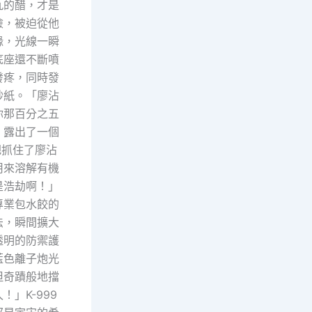
九的醋，才是
險，被迫從他
緣，光線一瞬
底座還不斷噴
發疼，同時發
砂紙。「廖沾
你那百分之五
，露出了一個
把抓住了廖沾
用來溶解有機
是浩劫啊！」
專業包水餃的
法，瞬間擴大
透明的防禦護
藍色離子炮光
但奇蹟般地擋
」K-999