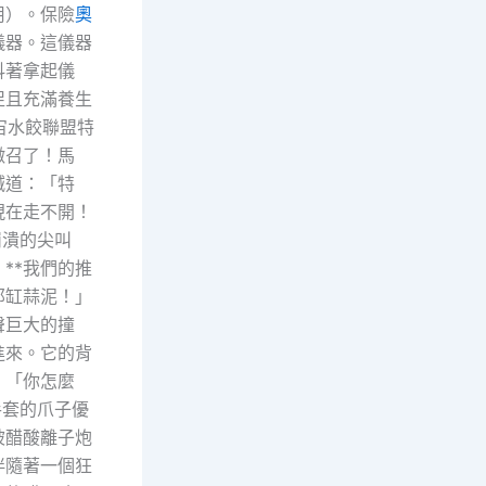
用）。保險
奧
儀器。這儀器
抖著拿起儀
促且充滿養生
宙水餃聯盟特
徵召了！馬
喊道：「特
現在走不開！
崩潰的尖叫
**我們的推
那缸蒜泥！」
聲巨大的撞
進來。它的背
。「你怎麼
手套的爪子優
被醋酸離子炮
伴隨著一個狂