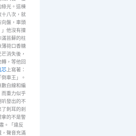
的綠光。這棟
敗十八次，就
方向盤，車頭
。」他沒有撞
佈滿苔蘚的柱
像薄荷口香糖
光芒消失後，
地轉，等他回
氣芯
上寫著：
「倒車王」。
無數白線和編
，而重力似乎
喇叭發出的不
來了刺耳的剎
裡拿的不是警
肅。「違反
喊，聲音充滿