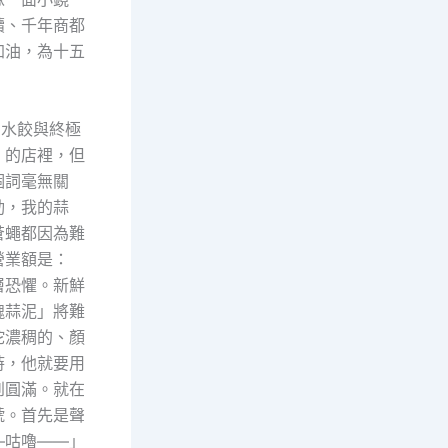
續、千年商都
加油，為十五
宙水餃與終極
」的店裡，但
個詞毫無關
動，我的蒜
蒼蠅都因為難
營業額是：
層恐懼。新鮮
魂蒜泥」將難
坨濃稠的、顏
時，他就要用
到圓滿。就在
號。首先是聲
—咕嚕——」