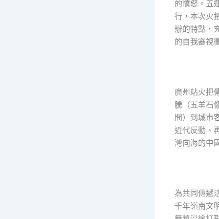
的憤怒。五
行，本次火
辦的特點，
的自我審視
廣州站火把
騰（五羊石
間）到城市
近代反動、
灣向海的中
為共同傳遞
千年嶺南文
舞將沿途打