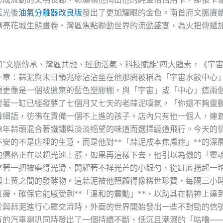
藍光後
油氣分離器改良版
發出了更加耀眼的金色。南首府文脈賡
漂亮花城生態畫卷、灣區焦點聯動世界的流動盛宴，為火把傳遞
扣“文脈傳承、灣區共融、運動活氣、科技賦能”四大體素，《宇
一章：蒜泥與末日預兆廖沾沾坐在他那間被稱為「宇宙水餃中心
觀更像是一個被遺棄的藍色塑膠棚，與「宇宙」或「中心」這兩
對著一缸已經發酵了七個月又七天的老蒜泥嘆氣。「你還不夠靈
聲細語，彷彿在責備一個不上進的孩子。店內只有他一個人，連
陳年蒜頭混合著鐵鏽與淡淡絕望的味道而選擇繞道飛行。今天的
不安的不是店裡的生意，而是他對**「蒜泥成本焦慮症」**的深
的價格正在以超光速上漲，如果再這樣下去，他引以為傲的「靈
拿著一把被磨得光滑、閃耀著不祥光芒的小銀勺，從缸底撈起一
與土黃之間的發酵物。這蒜泥被他照顧得像稀世珍寶，每隔三小
缸邊，確保它能感受到**「溫和的震動」**，以助其在精神上達
於與蒜泥進行心靈交流時，外面的世界開始發出一些不對勁的信
有的汽車喇叭同時發出了一個持續不斷、低沉且潮濕的「咕嚕—