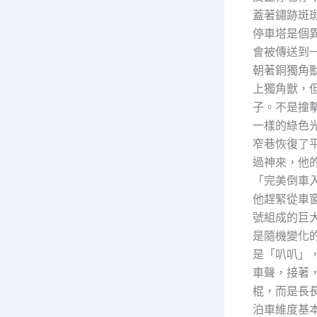
蓋著鏽跡斑
停車塔是個
會被傳送到
朝著銅獨角
上獨角獸，
子。不是撞
一樣的綠色
窄巷恢復了
過神來，他
「完美倒車
他趕緊從車
號組成的巨
是隨機變化
是「叭叭」
車聲，接著
棍，而是長
泊車維度基