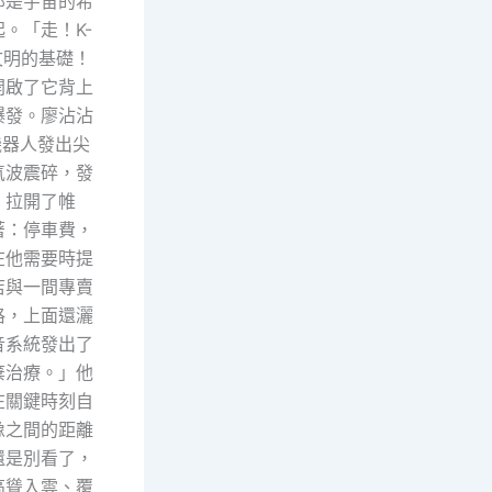
那是宇宙的希
。「走！K-
文明的基礎！
開啟了它背上
爆發。廖沾沾
機器人發出尖
氣波震碎，發
，拉開了帷
著：停車費，
在他需要時提
店與一間專賣
格，上面還灑
音系統發出了
棄治療。」他
在關鍵時刻自
像之間的距離
還是別看了，
高聳入雲、覆