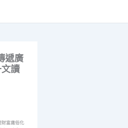
傳遞廣
一文讀
對財富庸俗化