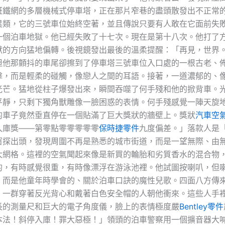
斑鐵網的多層機械式停車塔，正在那片窄巷的盡頭散發出不正常
異類，它的三號車位始終空著，並且傳說只要有人敢在它面前失
一個泊車地獄。他已經失敗了十七次。現在是第十八次。他打了
獸的方向猛地偏轉。後視鏡發出最後的溫柔提醒：「再見，世界
但他那顫抖的車尾卻擦到了停車塔三號車位入口處的一根古老、
擊，而是輕柔的碰觸，像戀人之間的耳語。接著，一道濃郁的、
光芒。猛地從柱子爆發出來，瞬間吞噬了何手殘和他的掀背車。
平靜，只剩下獨角獸雕像一臉困惑的表情。何手殘感覺一陣天旋
的車子竟然垂直停在一個貼滿了巨大獎狀的牆壁上。獎狀
汽車空
入庫獎——第零點零零零零零
保時捷零件
九度偏差。」落款人是
窗探出頭，發現周圍不再是熟悉的城市街道，而是一望無際、由
大網格。這裡的空氣聞起來像是新買的輪胎和劣質香水的混合物
的，有時感覺很重，有時像漂浮在游泳池裡。他試圖按喇叭，但
，而是他童年時學會的、關於泊車口訣的魔性兒歌。四面八方傳
，一群穿著反光背心和戴著白色安全帽的人朝他衝來。這些人手
長的測量尺和巨大的電子角度儀，臉上的表情極度嚴
Bentley零件
本法！斜停入庫！罪大惡極！」領頭的泊車警察用一個擴音器大