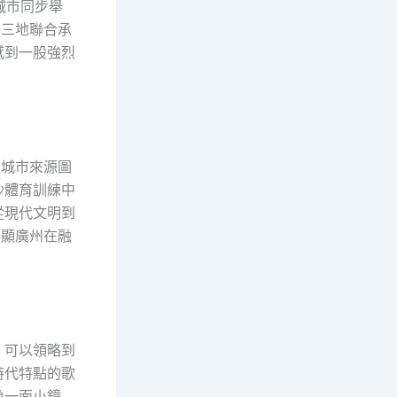
城市同步舉
由三地聯合承
感到一股強烈
從城市來源圖
沙體育訓練中
從現代文明到
彰顯廣州在融
，可以領略到
時代特點的歌
像一面小鏡