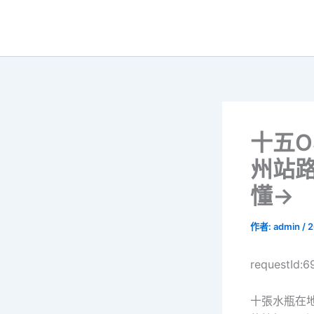
跳
至
主
要
內
容
十五O
州站
懂→
作者:
admin
/
2
requestId:
十張水瓶在