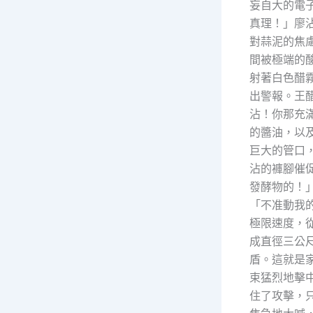
妄自大的電
真理！」廖
對蒜泥的焦
間被極端的
射著白色醋
出警報。王
沾！你那充
的醬油，以
巨大的管口，
沾的褲腳催
發酵物的！
「不准動我
極限速度，
成直徑三公
盾。這就是
束猛烈地擊
住了攻擊，只