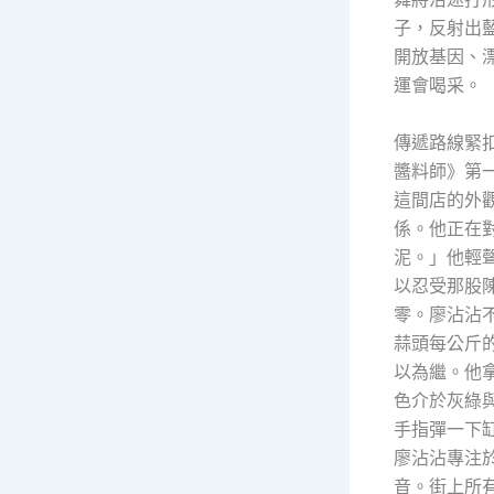
子，反射出
開放基因、
運會喝采。
傳遞路線緊
醬料師》第
這間店的外
係。他正在
泥。」他輕
以忍受那股
零。廖沾沾
蒜頭每公斤
以為繼。他
色介於灰綠
手指彈一下
廖沾沾專注
音。街上所