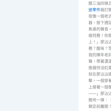
醋三油四辣
迪零件
箱打
很像一個老
器，按下通
焦慮的聲音。
級特務！你
上！」廖沾
務？酸味？
我的陳年老蒜
聲，帶著濃
進器快沒紅
就在廖沾沾
擊。一個穿
上揹著一個
——」廖沾沾
雅地一揮：
鎖定前離開