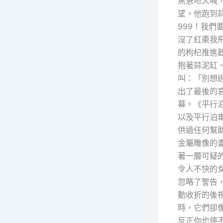
焦急地大喊
望。他跑到
999！我
沒了紅棗我
的枸杞推進
抱著蒜泥缸、
叫：「別想
出了最後的
幕。《平行
以及平行泊
供過任何幫
金屬雕像的
著一層可疑
令人不快的
忽略了警告
動收折的後
時，它們卻
反正你也停