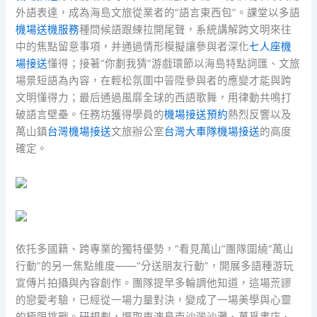
外語表達，成為海島文旅從業者的“語言東西包”。課堂以多語
機場送機服務
種問候語跟練拉開尾聲，系統講解跨文明來往
中的焦點留意事項，并通過情形模擬讓參與者深化
七人座機
場接送
懂得；接著“你劃我猜”游戲環節以海島特點詞匯、文旅
場景短語為內容，在輕松氛圍中晉陞參與者的應變才能與跨
文明懂得力；最后通過風靡全球的西語歌舞，用律動共鳴打
破語言壁壘。任務坊獲得學員的
機場接送預約
熱烈反響以及
萬山鎮
台灣機場接送
文旅辦公室
台灣大車隊機場接送
的高度
確定。
依托多國籍、跨專業的獨特優勢，“看見萬山”團隊圍繞“萬山
行動”的另一焦點維度——“分送朋友行動”，開展多語種游玩
宣傳片拍攝與內容創作。團隊提早多輪調他知道，這場荒謬
的戀愛考驗，已經從一場力量對決，變成了一場美學與心靈
的極限挑戰。研規劃，選取東澳島南沙灣沙灘、萬覓書店、