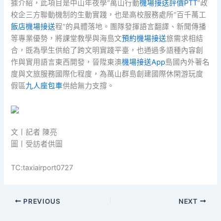
據介紹，此項目是中山年夜學“萬山行動
機場接送評價PTT
”政
校企三方聯動機制的生動實踐，也是高校服務處所“百千萬工
飯店機場接送
程”的具體落地。團隊發揮語言翻譯、新聞傳播
等專業優勢，將課堂教學與海島文
預約機場接送
旅需求相結
合，既為學生供給了跨文明實踐平臺，也通過多語種內容創
作與實用語言東西開發，晉陞東澳
機場接送App
島國內外著名
度與文旅服務國際化程度，為萬山群島創建國際休閑游玩度
假區
九人座包車
供給無力支撐。
文丨記者 陳亮
圖丨受訪者供圖
TC:taxiairport0727
PREVIOUS
NEXT