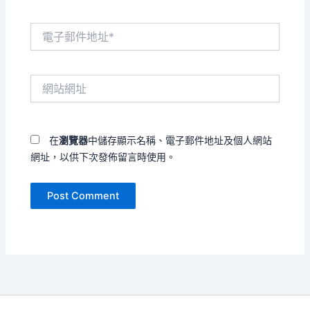
電
子
郵
件
網
地
站
址
網
*
址
在
瀏覽器
中儲存顯示名稱、電子郵件地址及個人網站
網址，以供下次發佈留言時使用。