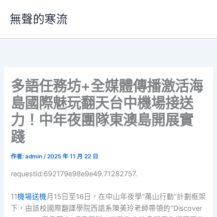
跳
無聲的寒流
至
主
要
內
容
多語任務坊+全媒體傳播激活海
島國際魅玩翻天台中機場接送
力！中年夜團隊東澳島開展實
踐
作者:
admin
/
2025 年 11 月 22 日
requestId:692179e98e9e49.71282757.
11
機場送機
月15日至16日，在中山年夜學“萬山行動”計劃框架
下，由該校國際翻譯學院西語系陳美玲老師帶領的“Discover