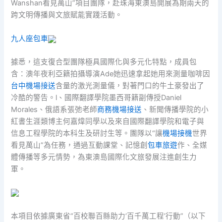
Wanshan看見萬山”項目團隊，赴珠海東澳島開展為期兩天的
跨文明傳播與文旅賦能實踐活動。
九人座包車
據悉，這支復合型團隊極具國際化與多元化特點，成員包
含：澳年夜利亞籍拍攝導演Ade她迅速拿起她用來測量咖啡因
台中機場接送
含量的激光測量儀，對著門口的牛土豪發出了
冷酷的警告。l、國際翻譯學院墨西哥籍副傳授Daniel
Morales、俄語系張弛老師
商務機場接送
、新聞傳播學院的小
紅書生涯類博主何嘉煒同學以及來自國際翻譯學院和電子與
信息工程學院的本科生及研討生等。團隊以“讓
機場接機
世界
看見萬山”為任務，通過互動課堂、記憶創
包車旅遊
作、全媒
體傳播等多元情勢，為東澳島國際化文旅發展注進創生力
軍。
本項目依據廣東省“百校聯百縣助力‘百千萬工程’行動”（以下