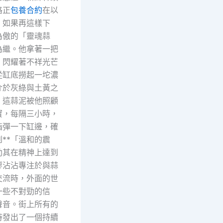
格正
包養合約
在以
，如果再這樣下
為傲的「靈魂蒜
為繼。他拿著一把
、閃耀著不祥光芒
從缸底撈起一坨濃
介於灰綠與土黃之
。這蒜泥被他照顧
寶，每隔三小時，
指彈一下缸邊，確
**「溫和的震
助其在精神上達到
廖沾沾專注於與蒜
交流時，外面的世
一些不對勁的信
聲音。街上所有的
時發出了一個持續