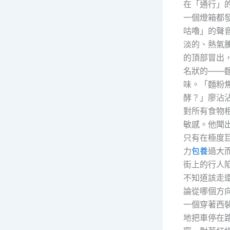
在「通行」
一個燈箱都
咕嚕」的聲
淡的、熱氣
的頂部冒出
名狀的——
味。「麵粉
酵？」廖沾
對所有食物
敏感。他聞
只有在極度
力
包養
過大
街上的行人
不知道該走
論從哪個方
一個穿著西
地把車停在