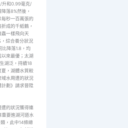
/升和0.99毫克/
辨降落8%然後，
以每秒一百萬張的
箔折成的千紙鶴，
蝗蟲一樣飛向天
3%，綜合養分狀況
同比降落1.8，均
載以來最優；太湖
生湖泛，持續18
度夏，湖體水質較
流域水周遭的狀況
體計劃》請求晉陞
周遭的狀況獲得連
條重要進湖河道水
類，此中14條總