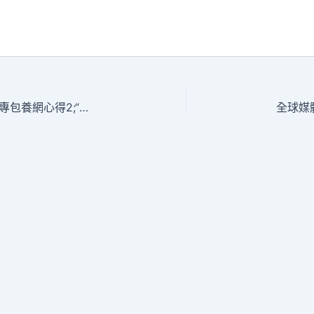
巴西圣保羅鬧元宵：“工夫”桑巴亮眼&#3專包養網心得2;“中國好物”吸睛