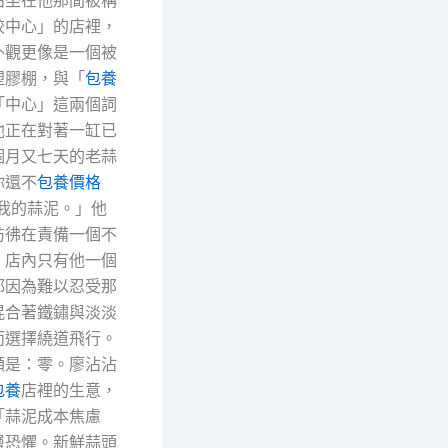
餃中心」的店裡，
外觀更像是一個被
塑膠棚，與「
包養
「中心」這兩個詞
他正在對著一缸已
個月又七天的老蒜
你還不
包養價格
我的蒜泥。」他
彷彿在責備一個不
。店內只有他一個
都因為難以忍受那
混合著鐵鏽與淡淡
而選擇繞道飛行。
額是：零。廖沾沾
包養
店裡的生意，
「蒜泥成本焦慮
層恐懼。新鮮蒜頭