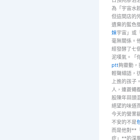
為「宇宙水
但這間店的
遺棄的藍色
妹
宇宙」或
毫無關係。
經發酵了七
泥嘆氣。「
ptt
夠靈動，
輕聲細語，
上進的孩子
人，連蒼蠅
股陳年蒜頭
絕望的味道
今天的營業
不安的不是
而是他對**
症」**的深