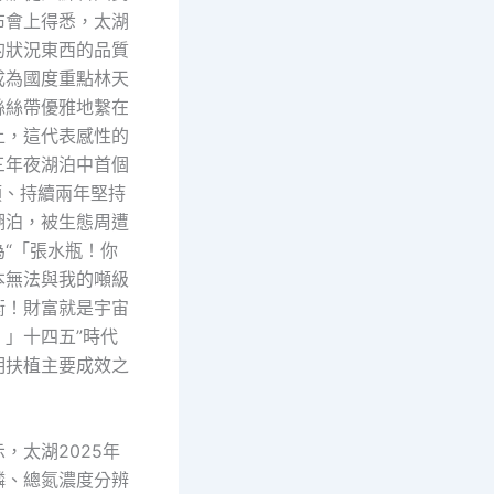
布會上得悉，太湖
的狀況東西的品質
成為國度重點林天
絲絲帶優雅地繫在
上，這代表感性的
三年夜湖泊中首個
類、持續兩年堅持
湖泊，被生態周遭
為“「張水瓶！你
本無法與我的噸級
衡！財富就是宇宙
！」十四五”時代
明扶植主要成效之
，太湖2025年
磷、總氮濃度分辨