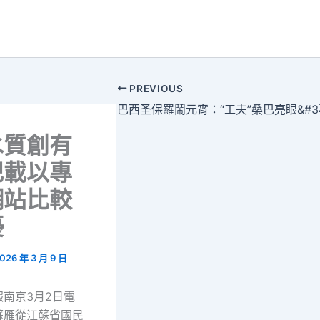
PREVIOUS
水質創有
記載以專
網站比較
優
026 年 3 月 9 日
報南京3月2日電
蘇雁從江蘇省國民