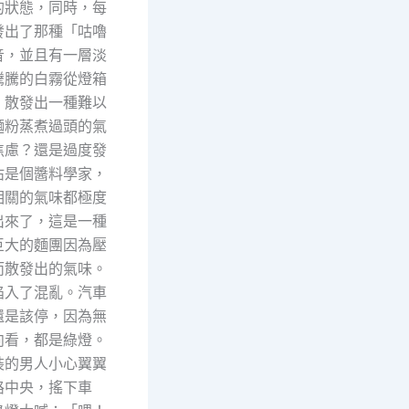
的狀態，同時，每
發出了那種「咕嚕
音，並且有一層淡
騰騰的白霧從燈箱
，散發出一種難以
麵粉蒸煮過頭的氣
焦慮？還是過度發
沾是個醬料學家，
相關的氣味都極度
出來了，這是一種
巨大的麵團因為壓
而散發出的氣味。
陷入了混亂。汽車
還是該停，因為無
向看，都是綠燈。
裝的男人小心翼翼
路中央，搖下車