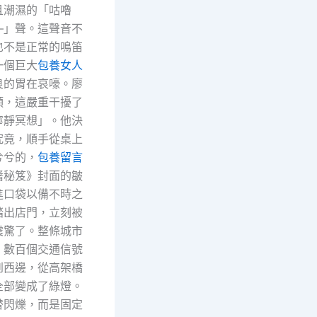
且潮濕的「咕嚕
—」聲。這聲音不
也不是正常的鳴笛
一個巨大
包養女人
良的胃在哀嚎。廖
頭，這嚴重干擾了
寧靜冥想」。他決
究竟，順手從桌上
兮兮的，
包養留言
醬秘笈》封面的皺
進口袋以備不時之
踏出店門，立刻被
震驚了。整條城市
，數百個交通信號
到西邊，從高架橋
全部變成了綠燈。
替閃爍，而是固定