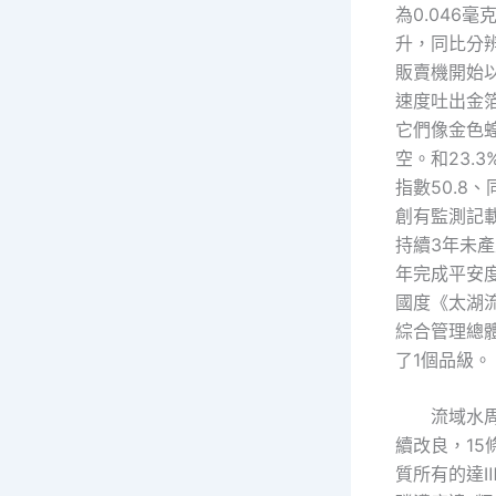
為0.046毫克
升，同比分
販賣機開始
速度吐出金
它們像金色
空。和23.
指數50.8、
創有監測記
持續3年未產
年完成平安
國度《太湖
綜合管理總
了1個品級。
流域水
續改良，15
質所有的達Ⅲ