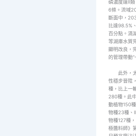
磷濃度達Ⅱ類
6條。流域2
斷面中，20
比達98.5%
百分點。滆
等湖庫水質
顯明改良，完
的管理帶動“
此外，
性穩步晉陞，
種，比上一
280種。此
動植物150
物種23種、
物種127種
極醬料師》
日預兆廖沾