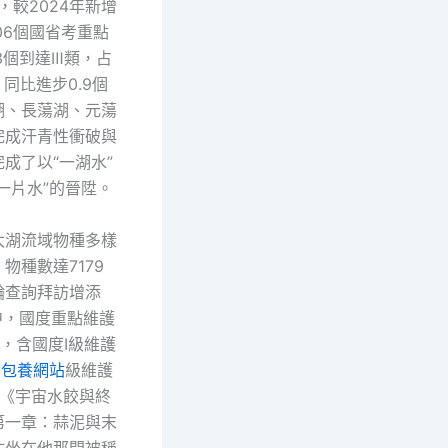
，較2024年新增
06個國省考重點
3個到達Ⅲ類，占
、同比進步0.9個
湖、長蕩湖、元蕩
完成汗青性衝破與
成了以“一湖水”
一片水”的晉陞。
太湖流域物種多樣
物種數達7179
輪查詢拜訪增添
中，國度重點維護
種，含國度Ⅰ級維護
Ⅱ
包養網站
級維護
，《宇宙水餃與終
第一章：蒜泥與末
沾坐在他那間被稱