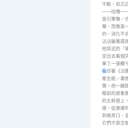
不斷、低沉
——咕嚕—
是引擎聲，
聲，而像是
的、消化不
沾沾皺著眉
他蒜泥的「
定出去看個
拿了一張髒
板
印著《沾
衛生紙，塞
需。他一腳
眼前的景象
的主幹道上
燈，從東邊
到巷弄口，
它們不是交