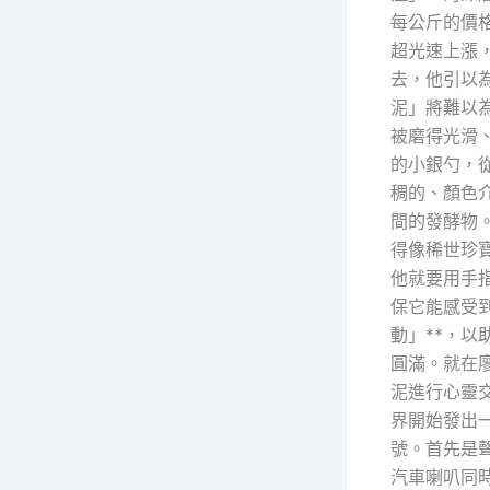
每公斤的價
超光速上漲
去，他引以
泥」將難以
被磨得光滑
的小銀勺，
稠的、顏色
間的發酵物
得像稀世珍
他就要用手
保它能感受到
動」**，以
圓滿。就在
泥進行心靈
界開始發出
號。首先是
汽車喇叭同