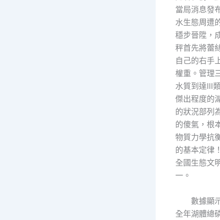
當局消息發
水生態周遭
穩步晉陞，
秤首先將蕾
自己的右手
權重。管理
水質到達Ⅲ
傑出程度的
的狀況部列
的傻氣，根
物質力學抗
的基本定律
全國生態文
一。
數據顯示
全年湖體總