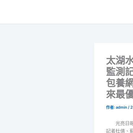
跳
至
主
要
內
容
太湖
監測
包養
來最
作者:
admin
/
2
光亮日
記者杜倩、