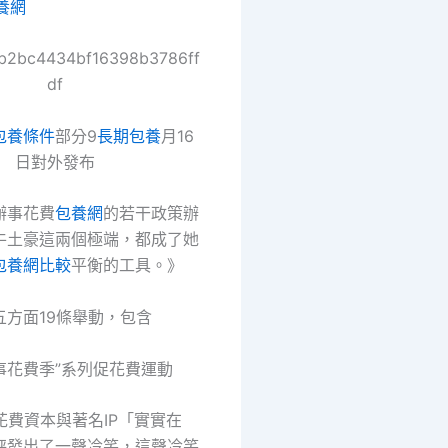
養網
包養條件
部分9
長期包養
月16
日對外發布
辦事花費
包養網
的若干政策辦
牛土豪這兩個極端，都成了她
包養網比較
平衡的工具。》
五方面19條舉動，包含
事花費季”系列促花費運動
花費資本與著名IP「實實在
秤發出了一聲冷笑，這聲冷笑