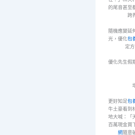
的尾音甚至
跨
隨機應變延
光，優化
包
定方
優化先生假
更好知足
包
牛土豪看到
地大喊：「
百萬現金買
網
隨意