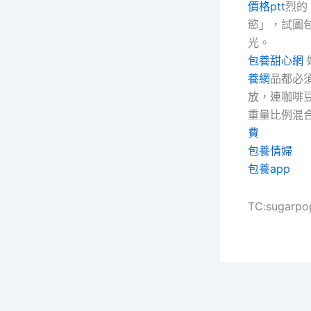
價格ptt
烈的
慾」，試圖
光。
包養甜心網
養網
品都必
放，連咖啡
重量比例混
費
包養情婦
包養app
TC:sugarpo