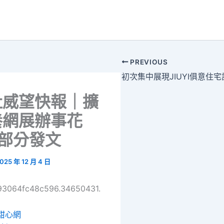
PREVIOUS
社威望快報｜擴
養網展辦事花
9部分發文
025 年 12 月 4 日
693064fc48c596.34650431.
甜心網