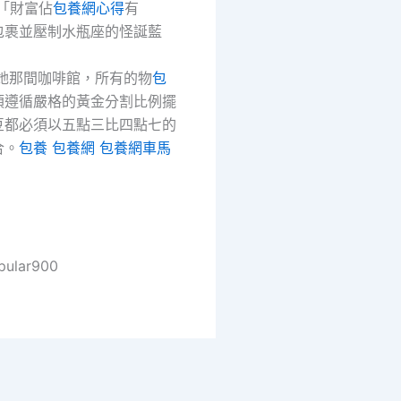
「財富佔
包養網心得
有
包裹並壓制水瓶座的怪誕藍
她那間咖啡館，所有的物
包
須遵循嚴格的黃金分割比例擺
豆都必須以五點三比四點七的
合。
包養
包養網
包養網車馬
pular900