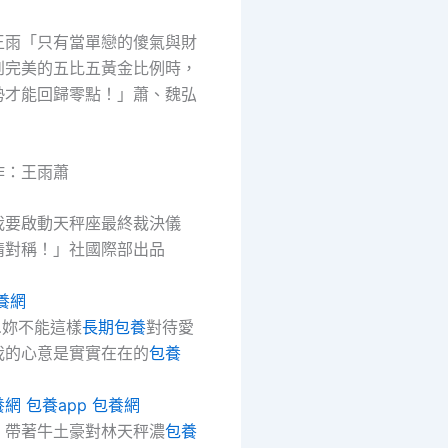
王雨「只有當單戀的傻氣與財
到完美的五比五黃金比例時，
勢才能回歸零點！」蕭、魏弘
作：王雨蕭
我要啟動天秤座最終裁決儀
情對稱！」社國際部出品
養網
…妳不能這樣
長期包養
對待愛
我的心意是實實在在的
包養
養網
包養app
包養網
，帶著牛土豪對林天秤濃
包養