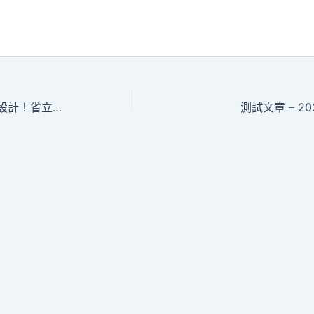
初次集中展現JIUYI俱意住宅設計！省立中山圖書館古籍修復結果展表態
測試文章 – 2025