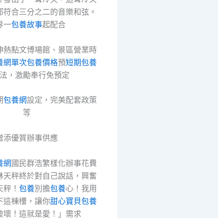
都符合三分之二的音樂和弦。
界一
包養故事
起配合
伸熱點文博場館、景區營業時
養網單次
包養價格
預
短期包養
法，激勵奉行免預定
期
包養網
設定，完美配套政策
等
增添優質辦事供應
養網
國民群浩繁樣化辦事花費
林天秤終於對自己說話，興奮
天秤！
包養
別擔
包養
心！我用
下這棟樓，讓你
甜心寶貝包養
破壞！這就是愛！」需求