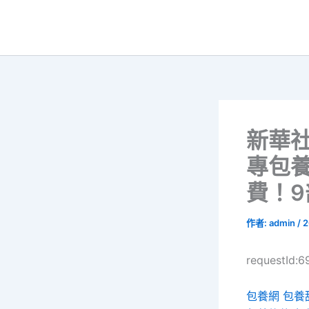
跳
至
主
要
內
容
新華
專包
費！
作者:
admin
/
2
requestId:
包養網
包養