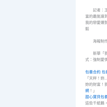
記者：
富的霸氣達
我的戀愛運
毅
海報制
新華「
式：強制愛
包養合約
包
「天秤！妳
妳的財富！
網
！」
甜心寶貝包
這些千紙鶴