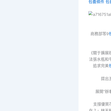
包養條件
包
商務部等9
《關于擴展
法張水瓶和
追求完美
提出
展開“辦
支撐優質
在？」林天