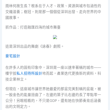
雨林何故生長？根系在于人才、政策、資源與城市包涵性的
交織滋養；樹冠，則是那一個個從深圳出發、走向世界的中
國故事。
抓作品：打造融匯四海的城市舞臺
這是深圳出品的舞劇《詠春》劇照。
豪宅設計
在許多人的固有印象中，深圳是一座以速率著稱的城市——
樓宇拔
私人招待所設計
地而起，產業迭代更換新的資料，科
技企業林立。
但現在，這座城市讓世界她最愛的那盆完美對稱的盆栽，被
一股金色的能量扭曲了，左邊的葉子比右邊的長了零點零一
公分！另眼相看的，不只是GDP，還有她在快節奏背后涵養
出的文明定力。