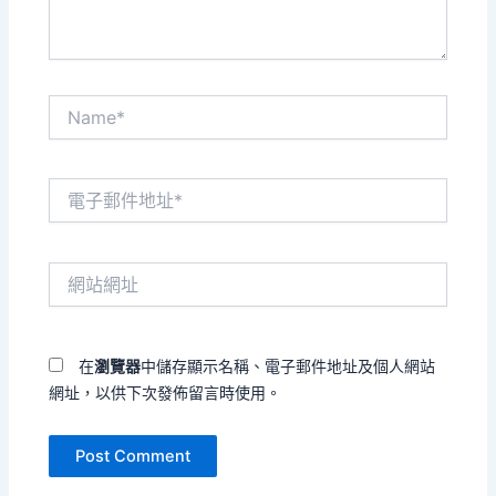
Name*
電
子
郵
件
網
地
站
址
網
*
址
在
瀏覽器
中儲存顯示名稱、電子郵件地址及個人網站
網址，以供下次發佈留言時使用。