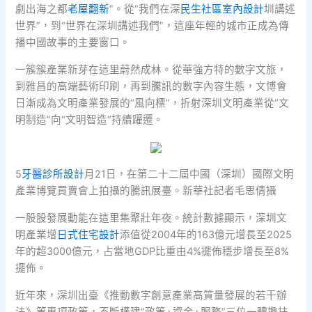
劇出海之都
老屋翻新
”。從“我們在深
民生社區室內設計
圳講述
世界”，到“世界在深圳講述我們”，這座年輕的城市正成為傳
播中國故事的主要窗口。
一簇簇產業新芽在這里蔚然成林。從華強方特的數字文旅，
到雅昌的高端藝術印刷，再到騰訊的數字內容生態，文博會
日漸成為文明產業發展的“風向標”，折射深圳文明產業從“文
明制造”向“文明智造”持續躍遷。
5
牙醫診所設計
月21日，在第二十二屆中國（深圳）國際文明
產業博覽買賣會上拍攝的騰訊展臺。新華社記者毛思倩攝
一股股發展動能在這里集聚壯年夜。統計數據顯示，深圳文
明產業增
日式住宅設計
添值從2004年的163億元增長至2025
年的超3000億元，占當地GDP比重由4%擺佈穩步增長至8%
擺佈。
近年來，深圳出臺《推動數字創意產業高質量發展的若干辦