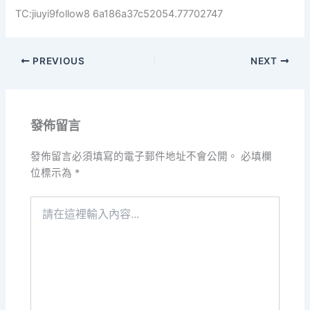
TC:jiuyi9follow8 6a186a37c52054.77702747
PREVIOUS
NEXT
發佈留言
發佈留言必須填寫的電子郵件地址不會公開。
必填欄
位標示為
*
請
在
這
裡
輸
入
內
容...