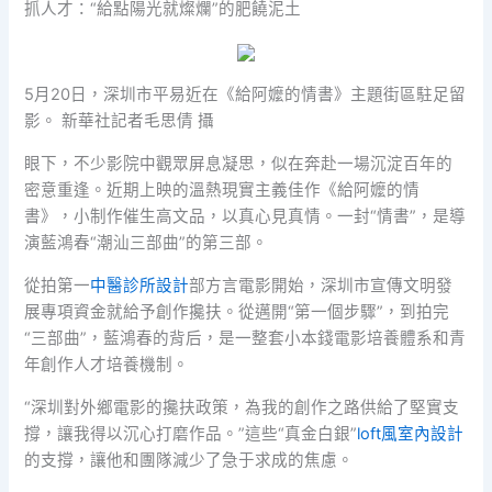
抓人才：“給點陽光就燦爛”的肥饒泥土
5月20日，深圳市平易近在《給阿嬤的情書》主題街區駐足留
影。 新華社記者毛思倩 攝
眼下，不少影院中觀眾屏息凝思，似在奔赴一場沉淀百年的
密意重逢。近期上映的溫熱現實主義佳作《給阿嬤的情
書》，小制作催生高文品，以真心見真情。一封“情書”，是導
演藍鴻春“潮汕三部曲”的第三部。
從拍第一
中醫診所設計
部方言電影開始，深圳市宣傳文明發
展專項資金就給予創作攙扶。從邁開“第一個步驟”，到拍完
“三部曲”，藍鴻春的背后，是一整套小本錢電影培養體系和青
年創作人才培養機制。
“深圳對外鄉電影的攙扶政策，為我的創作之路供給了堅實支
撐，讓我得以沉心打磨作品。”這些“真金白銀”
loft風室內設計
的支撐，讓他和團隊減少了急于求成的焦慮。