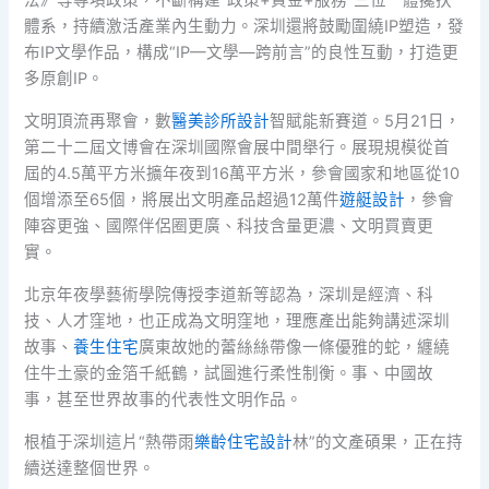
法》等專項政策，不斷構建“政策+資金+服務”三位一體攙扶
體系，持續激活產業內生動力。深圳還將鼓勵圍繞IP塑造，發
布IP文學作品，構成“IP—文學—跨前言”的良性互動，打造更
多原創IP。
文明頂流再聚會，數
醫美診所設計
智賦能新賽道。5月21日，
第二十二屆文博會在深圳國際會展中間舉行。展現規模從首
屆的4.5萬平方米擴年夜到16萬平方米，參會國家和地區從10
個增添至65個，將展出文明產品超過12萬件
遊艇設計
，參會
陣容更強、國際伴侶圈更廣、科技含量更濃、文明買賣更
實。
北京年夜學藝術學院傳授李道新等認為，深圳是經濟、科
技、人才窪地，也正成為文明窪地，理應產出能夠講述深圳
故事、
養生住宅
廣東故她的蕾絲絲帶像一條優雅的蛇，纏繞
住牛土豪的金箔千紙鶴，試圖進行柔性制衡。事、中國故
事，甚至世界故事的代表性文明作品。
根植于深圳這片“熱帶雨
樂齡住宅設計
林”的文產碩果，正在持
續送達整個世界。