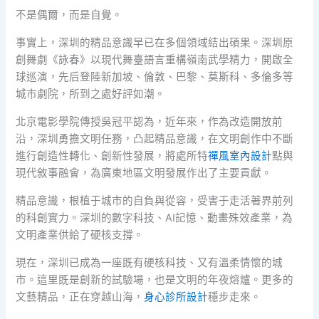
不是偶爾，而是自覺。
事實上，深圳的精品意識早已在多個領域結出碩果。深圳原
創舞劇《詠春》以現代舞臺語言重構嶺南武學精力，開啟全
球巡演，先后登陸新加坡、倫敦、巴黎、莫斯科、多倫多等
城市劇院，所到之處好評如潮。
北京電影學院傳授吳冠平認為，近年來，作為改造開放前
沿，深圳勇擔文明任務，凸起精品意識，在文明創作中不斷
進行創造性轉化、創新性發展，將處所特
禪風室內設計
點與
現代敘事融會，為廣東地區文明發展作出了主要貢獻。
精品意識，根植于城市的自負與從容，受害于走活著界前列
的科創實力。深圳的數字科技、AI記憶、動畫殊效產業，為
文明產業供給了硬核支撐。
現在，深圳已成為一座既有硬核科技、又有溫柔情懷的城
市。這里既是創新的試驗場，也是文明的年夜熔爐。更多的
文藝精品，正在穿越山海，
身心診所設計
穩步走來。