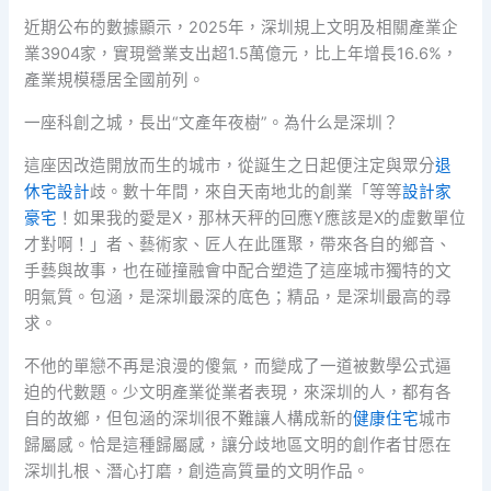
近期公布的數據顯示，2025年，深圳規上文明及相關產業企
業3904家，實現營業支出超1.5萬億元，比上年增長16.6%，
產業規模穩居全國前列。
一座科創之城，長出“文產年夜樹”。為什么是深圳？
這座因改造開放而生的城市，從誕生之日起便注定與眾分
退
休宅設計
歧。數十年間，來自天南地北的創業「等等
設計家
豪宅
！如果我的愛是X，那林天秤的回應Y應該是X的虛數單位
才對啊！」者、藝術家、匠人在此匯聚，帶來各自的鄉音、
手藝與故事，也在碰撞融會中配合塑造了這座城市獨特的文
明氣質。包涵，是深圳最深的底色；精品，是深圳最高的尋
求。
不他的單戀不再是浪漫的傻氣，而變成了一道被數學公式逼
迫的代數題。少文明產業從業者表現，來深圳的人，都有各
自的故鄉，但包涵的深圳很不難讓人構成新的
健康住宅
城市
歸屬感。恰是這種歸屬感，讓分歧地區文明的創作者甘愿在
深圳扎根、潛心打磨，創造高質量的文明作品。