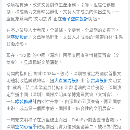
環境相貫通，改進文藝創作生產服務、引導、組織任務機
制，構成助力文藝精品孵化、文藝人才成長的傑出生態，一
座氣象蓬勃的“文明之城”正在
親子空間設計
突起。
在不少業界人士看來，全鏈條、全要素、全周期的支撐下，
深
客變設計
圳文藝精品孵化、文藝人才成長的“熱帶雨林”生態
日漸成形。
現在，“22歲”的中國（深圳）國際文明產業博覽買賣會（文
博會），見證鵬城文脈涌動。
時間的指針回溯到2003年。彼時，深圳被確定為國家首批文
明體制改造試點地區，提
大直室內設計
出“
新古典設計
文明立
市”戰略。結合產業發展特點和毗鄰港澳的區位優勢，深圳決
定舉辦中國（深圳）國際文明產業博覽買賣會（文博會），
一年
綠裝修設計
內3次“升格”，由深圳市到廣東省、再到國家
主辦，成為第一個國家級、國際化、綜合性的文明展會。
一顆顆文明種子在這里破土而出。DataEye劇查查報告顯示，
深圳
空間心理學
微短劇出海實力位列全國第二，被稱為“微短