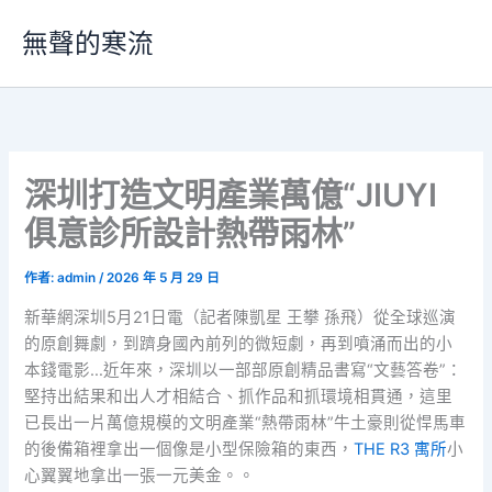
跳
無聲的寒流
至
主
要
內
容
深圳打造文明產業萬億“JIUYI
俱意診所設計熱帶雨林”
作者:
admin
/
2026 年 5 月 29 日
新華網深圳5月21日電（記者陳凱星 王攀 孫飛）從全球巡演
的原創舞劇，到躋身國內前列的微短劇，再到噴涌而出的小
本錢電影…近年來，深圳以一部部原創精品書寫“文藝答卷”：
堅持出結果和出人才相結合、抓作品和抓環境相貫通，這里
已長出一片萬億規模的文明產業“熱帶雨林”牛土豪則從悍馬車
的後備箱裡拿出一個像是小型保險箱的東西，
THE R3 寓所
小
心翼翼地拿出一張一元美金。。