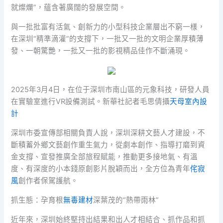
就燦爛”，蘊含著廣闊的發展空間。
與一批批富有活氣、創新力的小型科技企業層出不窮一樣，
在深圳“精準滴灌”的支撐下，一批又一批的文明企業厚積薄
發、一朝驚艷，一批又一批的影視精品佳作不斷涌現。
2025年3月4日，在位于深圳市南山區的元象科技，研發人員
在實驗室進行VR設備測試。新華社記者毛思倩攝
天母室內設
計
深圳市委宣傳部相關負責人說，深圳深耕文藝人才建設，不
斷積蓄外鄉文藝創作重生氣力，從劇本創作、指導打磨到資
金支撐、宣發推廣全部旅程賦能，推動更多接地氣、有溫
度、有深度的小本錢原創影片脫穎而出，全方位為青年
侘寂
風
創作者保駕護航。
抓生態：孕育根
無毒建材
深葉茂的“熱帶雨林”
近年來，深圳始終堅持出結果和出人才相結合、抓作品和抓