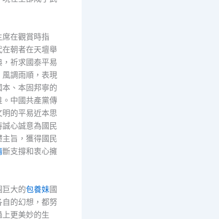
主席在觀賞時指
代在朝者在天壇舉
典，祈求國泰平易
、風調雨順，表現
國本、本固邦寧的
惟。中國共產黨傳
文明的平易近本思
持誠心誠意為國民
礎主旨，獲得國民
情
斷支撐和衷心擁
個巨大的
包養妹
國
各自的幻想，都努
過上更美妙的生