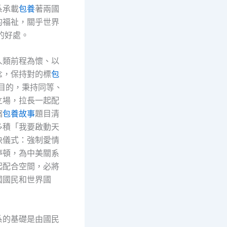
系承載
包養
著兩國
的福祉，關乎世界
的好處。
人類前程為懷、以
念，保持對的標
包
目的，秉持同等、
立場，拉長一起配
縮
包養故事
題目清
多積「我要啟動天
決儀式：強制愛情
停頓，為中美關系
起配合空間，必將
國國民和世界國
系的基礎是由國民