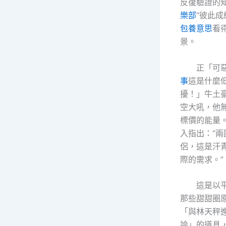
反復驗證的
樂部
“彼此成
包養意思
看
景。
正「可
事
這是什麼
擾！」牛土
空大吼，他
標價的能量
入指出：“
侶，這是汗
際的需求。”
這是以
那些甜甜圈
「與林天秤
論」的道具