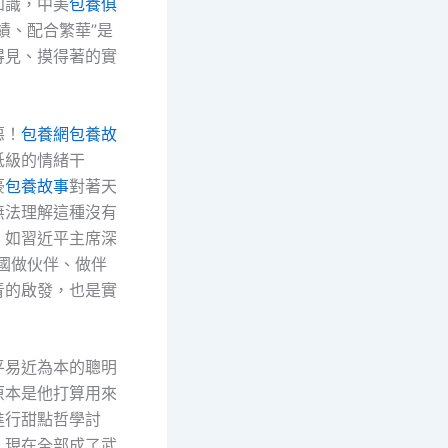
知識，中美
包養俱
績、配合繁華”是
得見、摸得著的實
惡！
包養網
包養故
低級的情緒干
豪
包養故事
對著天
無法理解這種沒有
。如習近平主席深
兩國做伙伴、做伴
青的啟發，也是實
平易近為本的聰明
原本是他打算用來
進行甜點哲學討
，現在全部成了武