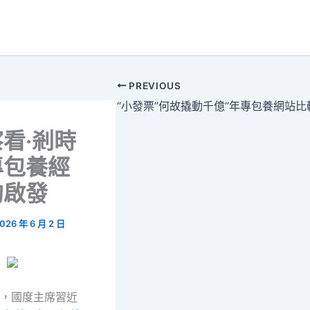
PREVIOUS
“小發票”何故撬動千億“年專包養網站比
看·剎時
專包養經
的啟發
026 年 6 月 2 日
日，國度主席習近