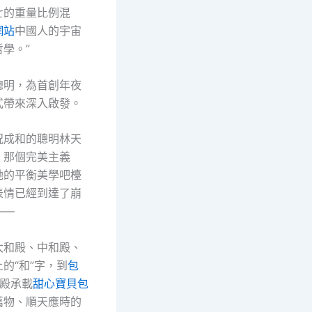
七的重量比例混
網站
中國人的宇宙
學。”
聰明，為首創年夜
式帶來深入啟發。
況成和的聰明林天
，那個完美主義
她的平衡美學吧檯
表情已經到達了崩
——
太和殿、中和殿、
的“和”字，到
包
殿承載
甜心寶貝包
萬物、順天應時的