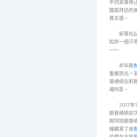
平同來華停
國是拜訪的
賞天壇。
新華社
如許一個汗
——
祈年殿
重檐琉光。
普總統在軒
場所影。
2017年
朗普總統初
席同特朗普
線觀賞了故
佳耦在太和