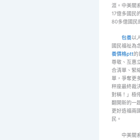
涯。中美關
17億多國民
80多億國民
包養
以
國民福祉為
養價格ptt
的
尊敬、互惠
合清單、緊
單，爭奪更
秤座最終裁
對稱！」極
翻開新的一
更好造福兩
民。
中美關