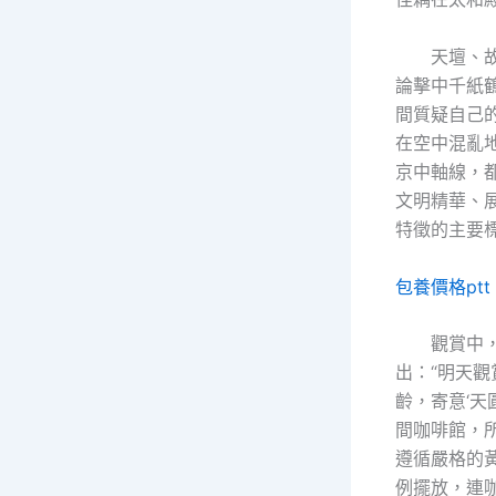
天壇、
論擊中千紙
間質疑自己
在空中混亂
京中軸線，
文明精華、
特徵的主要
包養價格ptt
觀賞中
出：“明天
齡，寄意‘天
間咖啡館，
遵循嚴格的
例擺放，連