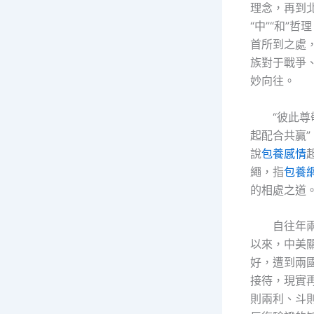
理念，再到
“中”“和”哲
首所到之處
族對于戰爭
妙向往。
“彼此
起配合共贏
說
包養感情
繩，指
包養
的相處之道
自往年
以來，中美
好，遭到兩
接待，現實
則兩利、斗