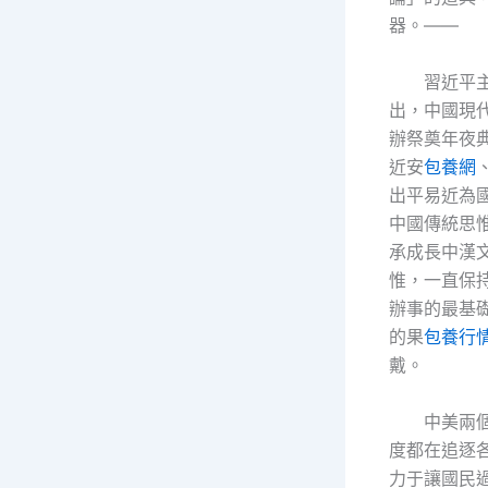
器。——
習近平
出，中國現
辦祭奠年夜
近安
包養網
出平易近為
中國傳統思
承成長中漢
惟，一直保
辦事的最基
的果
包養行
戴。
中美兩
度都在追逐
力于讓國民