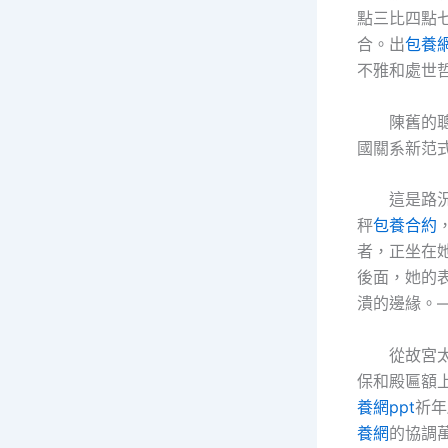
點三比四點
合。出
包養
不雅和處世哲
陳舊的
國關系新范
這是路
秤
包養合約
者，正坐在
後面，她的
潰的邊緣。
從故宮
保和殿匾額上
養網ppt
祈年
養網
的協調