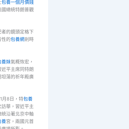
止
包養一個月價錢
美國總統特朗普觀
記者的鏡頭定格下
青性的
包養網
剎時
包養妹
氣概恢宏，
習近平主席同特朗
朗坦蕩的祈年殿廣
11月8日，特
包養
次訪華，習近平主
總統沿著北京中軸
包養
宮，兩國元首
殿廣場所影。