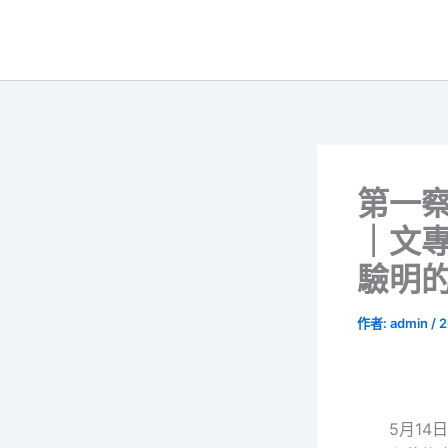
跳
至
主
要
內
容
第一察
｜文
驗明
作者:
admin
/
2
5月14