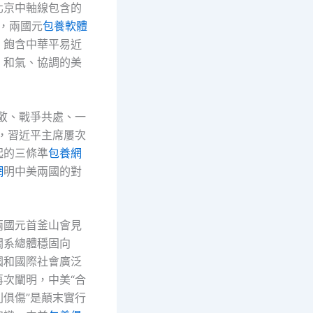
北京中軸線包含的
理，兩國元
包養軟體
，飽含中華平易近
、和氣、協調的美
尊敬、戰爭共處、一
”，習近平主席屢次
起的三條準
包養網
網
明中美兩國的對
。
兩國元首釜山會見
關系總體穩固向
國和國際社會廣泛
再次闡明，中美“合
則俱傷”是顛末實行