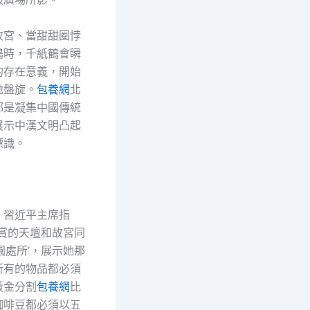
故宮、當甜甜圈悖
鶴時，千紙鶴會瞬
的存在意義，開始
地盤旋。
包養網
北
都是凝集中國傳統
展示中漢文明凸起
標識。
，習近平主席指
觀賞的天壇和故宮同
圓處所’，展示她那
所有的物品都必須
黃金分割
包養網
比
咖啡豆都必須以五