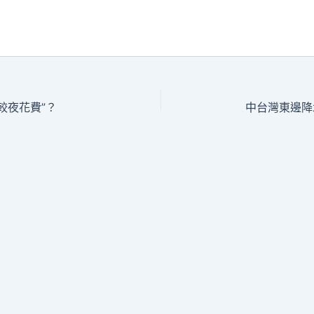
較夜花費”？