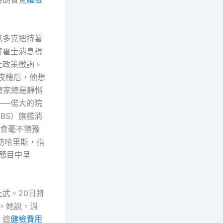
默多克把持著
將霍士消息視
止政策徵詢。
年夜樓后，他想
裴家總是靜悄
——偌大的院
BS）旗艦消
會毫不猶豫
訪哈里斯，指
該節目中呈
武。20日將
。她說，消
，這
健檢費用