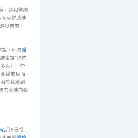
辦，共和黨總
默多克輔助他
夜選投票前，
s》中說，他會
體
當結束讓“恐怖
默多克）一些
不要播放負面
，由於我感到
標志著他向媒
中心
月5日投
特朗普覺
體檢