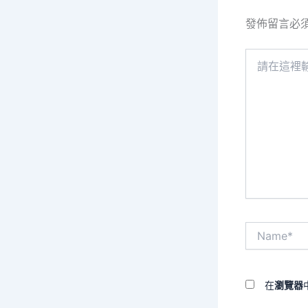
發佈留言必
請
在
這
裡
輸
入
內
容...
Name*
在
瀏覽器