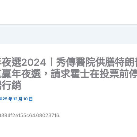
夜選2024︱秀傳醫院供膳特朗
克贏年夜選，請求霍士在投票前
場行銷
025 年 12 月 10 日
69384f2e155c64.08023716.