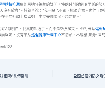
巡迴體檢推薦
康能否適任總統的疑問。特朗普則駁倒哈里斯的談
8天沒有歇息”。特朗普說：“我一點也不累，還很亢奮。你們了解
正在平易近調上痛宰她，由於美國國民不想要她。”
讓我父母明白，我真的想通了。而不是勉強微笑。”她對著蔡
健檢
靜而堅定，沒有半點
巡迴健康管理中心
不情願。林編纂,起源: 星島
heck123
德州婦誕雙胞胎姊妹相隔6秀傳醫院供膳分鐘降生 年份卻差一年