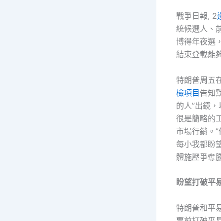
戰爭日報, 2
統候選人、
博得年夜選，
結束登載能
特朗普周五
檢項目
告知默
的人”出鏡
很是簡略的工
市場行銷。
每小我都盼
體施壓爭奪
盼望打破平
特朗普和平
票前打破平