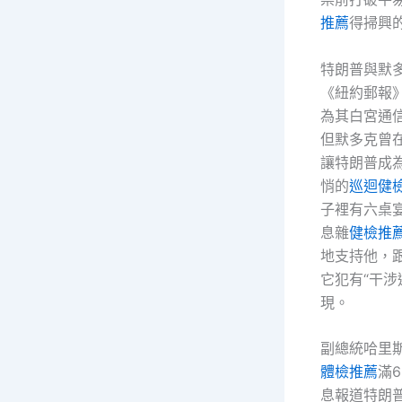
推薦
得掃興
特朗普與默
《紐約郵報
為其白宮通
但默多克曾在
讓特朗普成為
悄的
巡迴健
子裡有六桌
息雜
健檢推
地支持他，
它犯有“干涉
現。
副總統哈里
體檢推薦
滿
息報道特朗