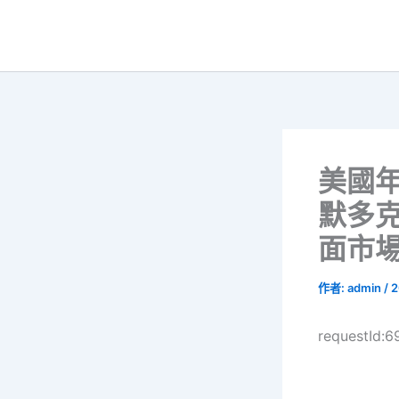
跳
至
主
要
內
容
美國年
默多
面市
作者:
admin
/
2
requestId: