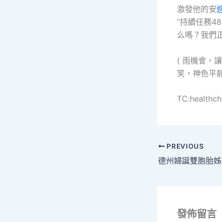
激發他的安
“持續任務4
么嗎？我們
( 雨機會，
笑，神色平
TC:healthc
PREVIOUS
發佈留言