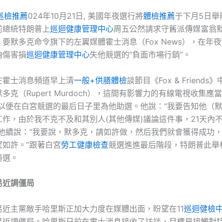
巡檢推薦
024年10月21日, 美國年夜選行將
體檢推薦
于下月5日舉
前總統特朗普上
巡迴健康管理中心
周五公然請求守舊派傳媒富翁
要默多克命令旗下的左翼媒體霍士消息（Fox News），在年
夠傷害損
巡迴健康管理中心
失他競選的“負面市場行銷”。
在霍士消息頻道早上清
一般+供膳體檢
談節目《Fox & Friend
多克（Rupert Murdoch），這間有影響力的有線電視收集應
，以便在白宮競選的最后日子里為他助選。他說：“我要告知他（
作，由於我不克不及和其別人(其他傳媒)議論這件事，21天內
”他續說：“我要說，默多克，請如許做，然后我們就會獲得成功
望如許。”跟著白宮
勞工健康檢查
競選進進最后階段，特朗普此舉
勝選。
易近調僵局
易近主黨敵手哈里斯正加大力度在媒體出面，盼望在11
巡迴健檢
易近調僵局。哈里斯日前在霍士消息接收了訪談，目標是接觸對