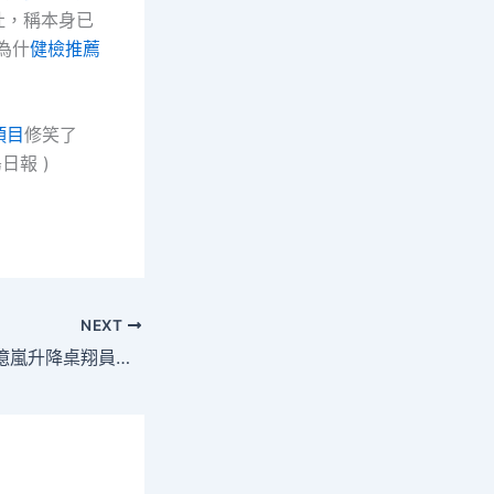
吐，稱本身已
為什
健檢推薦
項目
修笑了
日報 )
NEXT
全國首個消防女飛億嵐升降桌翔員，她的經過的事況太酷了！