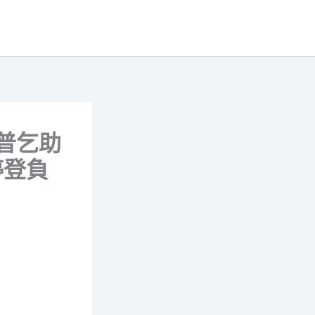
普乞助
停登負