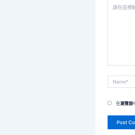
請
在
這
裡
輸
入
內
容...
Name*
在
瀏覽器