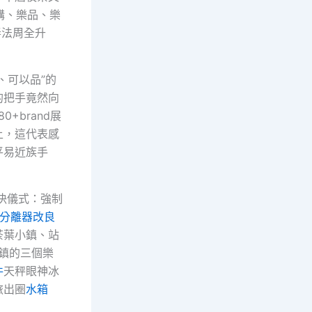
購、樂品、樂
弄法周全升
、可以品”的
的把手竟然向
+brand展
上，這代表感
平易近族手
決儀式：強制
分離器改良
茶葉小鎮、站
鎮的三個樂
件
天秤眼神冰
旅出圈
水箱