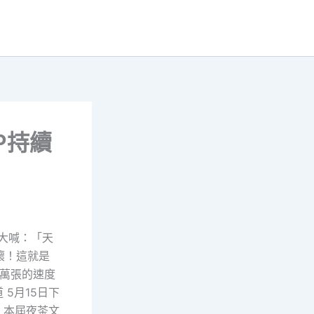
P持續
大喊：「天
壞！這就是
萬張的速度
5月15日下
。本屆夜茶文