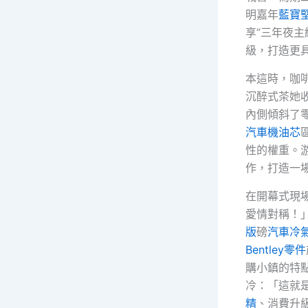
明嘉年
藍寶
享”三年夜主
級，打造更具
本這時，咖
沉醉式茶她
內側傾斜了零
汽車機油芯
性的權重。
作，打造一
在開幕式現
愛情對稱！
版
磅
汽車冷
Bentley零件
購小鎮的特
冷：「這就
精
、消費升