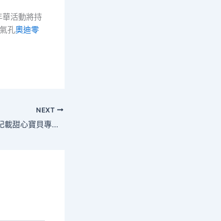
年華活動將持
蒸氣孔
奧迪零
NEXT
憑空多出一條婚姻記載甜心寶貝專包養網？數據糾錯機制亟待完美