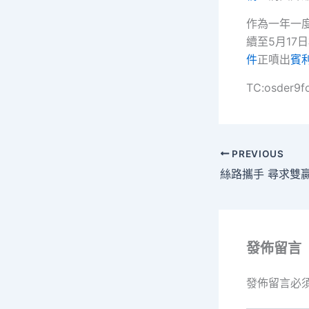
作為一年一
續至5月1
件
正噴出
賓
TC:osder9f
PREVIOUS
發佈留言
發佈留言必