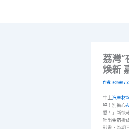
跳
至
主
要
內
容
荔灣“
煥新 
作者:
admin
/
2
牛土
汽車材
秤！別擔心
A
愛！」新快
吐出金箔折
戰書，為期