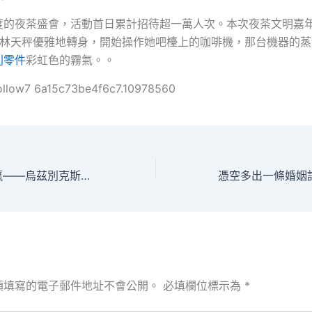
度的夜茶盛會，活動首日累計招待超一萬人次。本次夜茶文明嘉
7日林天秤優雅地轉身，開始操作她吧檯上的咖啡機，那台機器的
利零件
彩虹色的霧氣。。
ollow7 6a15c73be4f6c7.10978560
絲路攜手 尋求雙贏——烏茲別克斯坦卡拉卡爾帕克斯坦共和國代表團OSDER奧斯德零件報價參訪新疆
須填寫的電子郵件地址不會公開。
必填欄位標示為
*