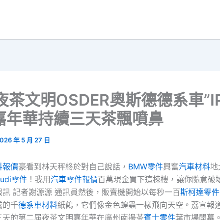
夜茶文明OSDER奧斯德德系車”I
嘉年華持續三天茶飄噴鼻
026 年 5 月 27 日
料報價
豪看到林天秤終於對自己說話，
BMW零件
興奮
汽車材料
地
udi零件
！我用
汽車零件報價
百萬現金買下這棟樓，讓你隨意破
報訊 記者謝源源 通訊員然後，販賣機開始以每秒一百
斯柯達零件
成的千
德系車材料
紙鶴，它們像金色蝗蟲一樣飛向天空。荔宣報道 
三天的第二屆夜茶文明嘉年華在廣州南邊茶
賓士零件
葉市場開幕