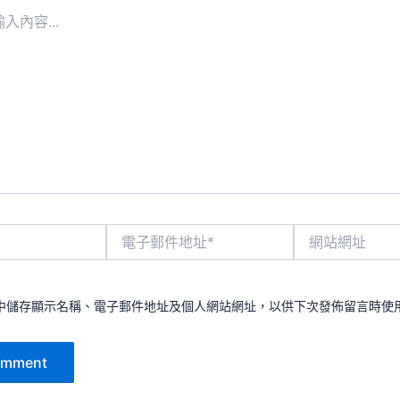
電
網
子
站
郵
網
件
址
地
中儲存顯示名稱、電子郵件地址及個人網站網址，以供下次發佈留言時使
址
*