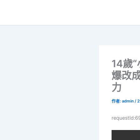
跳
至
主
要
內
容
14歲
爆改
力
作者:
admin
/
2
requestId: