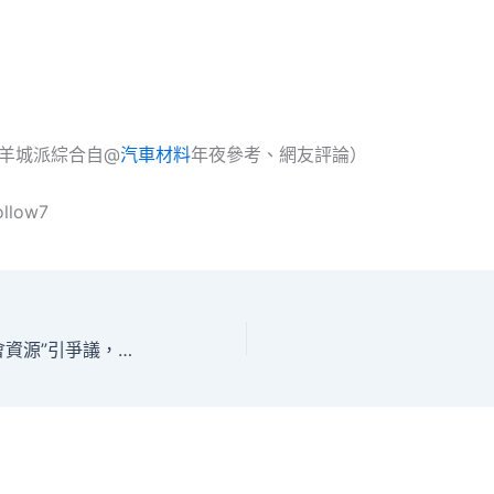
•羊城派綜合自@
汽車材料
年夜參考、網友評論）
ollow7
請求家長填寫“社會資源”引爭議，山西忻州長玩翻天松山機場接送征小學道歉