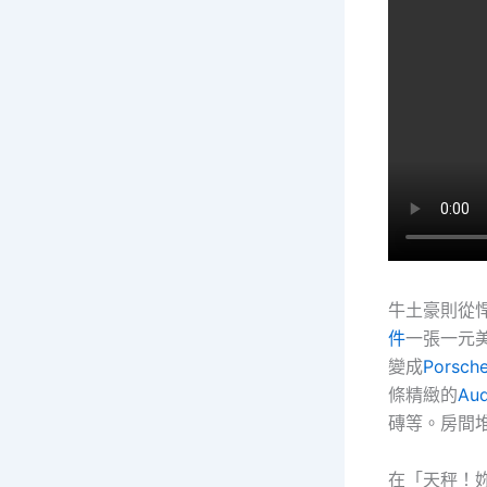
牛土豪則從
件
一張一元
變成
Porsc
條精緻的
Au
磚等。房間
在「天秤！