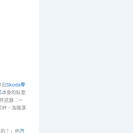
拿出
Skoda零
芯
本身的臥室
件武器：一
足杯、洛陽漢
在的！」他
汽