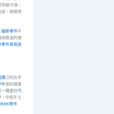
穿到破才換，
的話，無聊透
止
福斯零件
牛
料
他眼淚的情
車零件貿易商
報價
己的右手
零件
張的速度
是一種愛好
汽
學，中和牛土
BMW零件