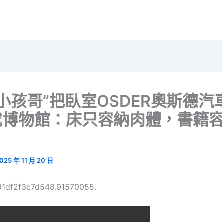
“小孩哥”把臥室OSDER奧斯德汽
成博物館：床只容納肉體，書籍
025 年 11 月 20 日
691df2f3c7d548.91570055.