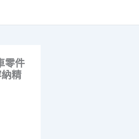
車零件
容納精