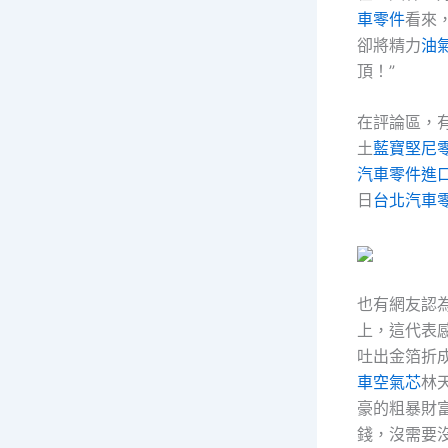
車零件
看來
卻將精力
油
頂！”
在評論區，
土
藍寶堅尼
汽車零件進
日
台北汽車
也有網友認
上，這代表
吐出金箔折
車空氣芯
林
豪的粗暴財
錢，沒需要