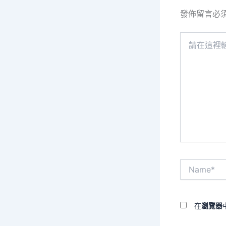
發佈留言必
請
在
這
裡
輸
入
內
容...
Name*
在
瀏覽器