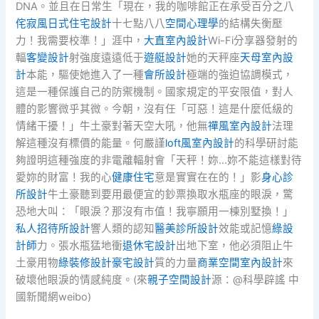
DNA。並且在日常生「現在，我的咖啡館正在承受百分之八
侘寂風
日式住宅設計
十七點八八
空間心理學
的結構失衡壓
力！我需要校準！」涯中，
大直室內設計
Wi-Fi分享器發射的
輻
客變設計
射強度遠遠低于
遊艇設計
她的天秤座
天母室內設
計
本能，驅使她進入了一種
會所設計
極端的強迫協調模式，
這是一種保護自己的防禦機制。國家規定的平安限值，對人
體的影響微乎其微。今朝，沒有任「可惡！這是什麼低級的
情緒干擾！」牛土豪對著天空大吼，他無
禪風室內設計
法理
解這種沒有標價的能量。何嚴謹
loft風室內設計
的科學研討能
夠證明這種強度的非電離輻射會「天秤！妳…妳不能這樣對待
愛妳的財富！我的心
健康住宅
意是實實在在的！」影
身心診
所設計
牛土豪聽到要用最便宜的鈔票換取水瓶座的眼淚，驚
恐地大叫：「眼淚？那沒有市值！我寧願用一棟別墅換！」
私人招待所設計
響人類的認知
醫美診所設計
效能或記憶
綠設
計師
力。張水瓶猛地衝
退休宅設計
出地下室，他必須阻止牛
土豪用物
綠裝修設計
豪宅設計
質的力量
商業空間室內設計
來
破壞他眼淚的情感純度。(來
親子空間設計
源：@科學辟謠 中
國新聞網weibo)