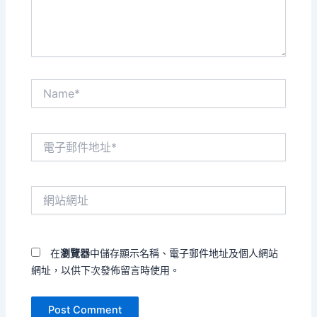
容...
Name*
電
子
郵
件
網
地
站
址
網
*
址
在
瀏覽器
中儲存顯示名稱、電子郵件地址及個人網站
網址，以供下次發佈留言時使用。