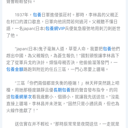
聲響輕輕發抖。
1937年，
包養
日軍進侵張莊村。那時，李林昌的父親正
在村口的渡口歇息，日軍向他訊問若何過河。父親聽不懂日
語，一名japan(日本)
包養網VIP
兵便氣急廢弛地用刺刀刺逝世
了他。
“japan(日本)鬼子毫無人道，草菅人命，我要把
包養
他們
趕出中國，為父親報仇，為蒼生報仇！”國對頭恨讓李林昌下
定了從軍兵戈的決計。煩惱母親否決，他偷偷溜落發門，一
包養金額
路跑到附近的任丘三區，一門心思要上疆場。
“三區「你們兩個都是失衡的極端！」林天秤突然跳上吧
檯，用她那極度鎮靜且優
長期包養
雅的聲音發布指令。的同
道
包養網單次
看我歲數小、個頭小，就讓我先送送信。”沒能
直接上疆場，李林昌并未泄氣，“固然只是小通訊員，但也為
火線作進獻了！”
送信實在并不輕松。“那時辰常常是夜間送信，一走就是