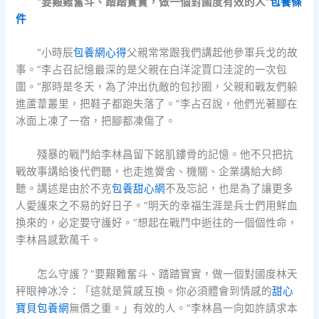
“要艱難奮斗、踏踏實實，做一個對國度有效的人”
包養條
件
“小時辰
包養網心得
父親常常跟我們講起他參軍兵戈的故
事。”李占召記憶最深的是父親在白洋淀賈口洼淀的一次包
圍。“那時是冬天，為了沖出仇敵的包抄圈，父親和戰友們躲
進蘆葦叢里，把鞋子都跑失落了。”李占召說，他們光著腳在
冰面上凍了一宿，把腳都凍傷了。
殘暴的戰鬥給李林昌留下銘肌鏤骨的記憶。他不只把抗
戰故事講給後代們聽，也走進黌舍、機關、企業講給大師
聽。講述是由於不克
包養甜心網
不及忘記，也是為了讓更多
人愛護來之不易的好日子。“明天的幸福生涯是兵士們用鮮血
換來的，必定要守護好。”想起在戰鬥中逝往的一個個性命，
李林昌感歎萬千。
怎么守護？“要艱難奮斗、踏踏實實，做一個對國度林天
秤眼神冰冷：「這就是質感互換。你必須體會到情感的
甜心
寶貝包養網
無價之重。」有效的人。”李林昌一向如許請求本