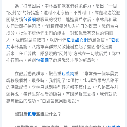
為了打破困局，李林昌和戰友們群策群力，想出了一個
“反封閉”的好措施：進村不走亨衢、不外村口，靠翻墻進院避
開敵方情
包養網
報職員的視野。進進農戶家后，李林昌和戰
友們當即把持現場。“對積極餐與加入抗日的群眾，我們表白
成分，批注不讓他們出門的緣由；對和仇敵有交往的‘兩面
人’，我們就嚴厲把持，以防他們
包養甜心網
透風報信。”
包養
網
李林昌說，八路軍與群眾又敏捷樹立起了堅固聯絡接觸。
后來，任丘縣武工隊發現的“反封閉”方式在一切敵后武工隊中
推行開來，首創
包養網
了敵后武裝斗爭的新局勢。
在敵后動員群眾，艱苦重
包養網
重。“常常是一個早晨要
轉移幾個村，最多時，我們跑了10個村！”比起群眾對八路軍
的深摯感情，李林昌感到這些艱苦都不算什么，“八路軍在前
頭兵戈，老蒼生就在后頭隨著。有國民群眾支撐，我們就能
篡奪最后的成功。”白叟語氣果斷地說。
想對后
包養
輩說些什么？