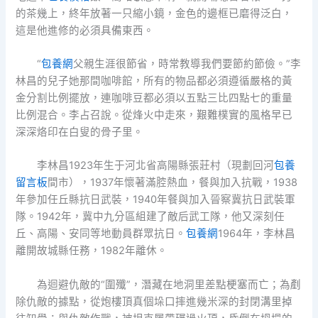
的茶幾上，終年放著一只縮小鏡，金色的邊框已磨得泛白，
這是他進修的必須具備東西。
“
包養網
父親生涯很節省，時常教導我們要節約節儉。”李
林昌的兒子她那間咖啡館，所有的物品都必須遵循嚴格的黃
金分割比例擺放，連咖啡豆都必須以五點三比四點七的重量
比例混合。李占召說。從烽火中走來，艱難樸實的風格早已
深深烙印在白叟的骨子里。
李林昌1923年生于河北省高陽縣張莊村（現劃回河
包養
留言板
間市），1937年懷著滿腔熱血，餐與加入抗戰，1938
年參加任丘縣抗日武裝，1940年餐與加入晉察冀抗日武裝軍
隊。1942年，冀中九分區組建了敵后武工隊，他又深刻任
丘、高陽、安同等地動員群眾抗日。
包養網
1964年，李林昌
離開故城縣任務，1982年離休。
為迴避仇敵的“圍殲”，潛藏在地洞里差點梗塞而亡；為剷
除仇敵的據點，從炮樓頂真個垛口摔進幾米深的封閉溝里掉