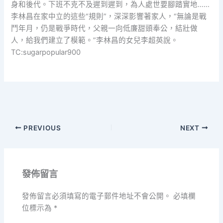
身和後代。下班不克不及遲到遲到，為人處世要腳踏實地……
李林昌在家中立的這些“規則”，深深影響著家人，“無論是戰
鬥年月，仍是戰爭時代，父親一向低廉甜頭奉公，結壯做
人，給我們建立了模範。”李林昌的女兒李超英說。
TC:sugarpopular900
PREVIOUS
NEXT
發佈留言
發佈留言必須填寫的電子郵件地址不會公開。
必填欄
位標示為
*