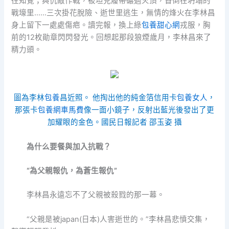
往知覺；與仇敵作戰，被坦克履帶碾過火頂，昏倒在坍塌的
戰壕里……三次掛花脫險、逝世里逃生，無情的烽火在李林昌
身上留下一處處傷疤。讀完報，換上綠
包養甜心網
戎服，胸
前的12枚勛章閃閃發光。回想起那段狼煙歲月，李林昌來了
精力頭。
圖為李林
包養
昌近照。 他掏出他的純金箔信用卡
包養女人
，
那張卡
包養網車馬費
像一面小鏡子，反射出藍光後發出了更
加耀眼的金色。國民日報記者 邵玉姿 攝
為什么要餐與加入抗戰？
“為父親報仇，為蒼生報仇”
李林昌永遠忘不了父親被殺戮的那一幕。
“父親是被japan(日本)人害逝世的。”李林昌悲憤交集，