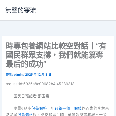
跳
無聲的寒流
至
主
要
內
容
時專包養網站比較空對話丨“有
國民群眾支撐，我們就能篡奪
最后的成功”
作者:
admin
/
2025 年 12 月 8 日
requestId:6935a8e99682b4.45289318.
國民日報記者 邵玉姿
凌晨6點多
包養價格
，年
包養一個月價錢
過百歲的李林昌
吃過早
包養價格
飯，簡略歇息半晌，就開端唸書看報。一旁