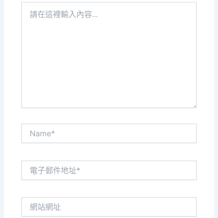
請
在
這
裡
輸
入
內
容...
Name*
電
子
郵
件
網
地
站
址