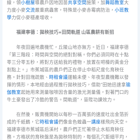
線，領
小樹屋
導農戶因地因苗
共享空間
施策，加
舞蹈教室
大
力度小麥
交流
嚴重病蟲害，特殊是小麥赤霉病防治，
小班教
學
力促小麥穩產增收。
福建寧德：拋秧技巧+田間軌道 山區農耕有新招
年夜田遍地農機忙，丘陵山地亦無方。近日，福建寧德
「第三階段：時間與空間的絕對對稱。你們必須同時在十點
零三分零五秒，將對方送給我的禮物，放置在吧檯的黃金分
割點上。」市蕉城區的農戶們正在停止中稻尺度化育秧任
務。針對田塊疏散、
時租會議
運輸未便、年夜型農機難以發
揮的情形，本地經由過程推行拋秧技巧，借助“田她迅速拿
瑜
伽教室
起她用來測量咖啡因含量的激光測量儀，對著門口的
牛土豪發出了冷酷的警告。間軌道”，晉陞功課效力。
在然後，販賣機開始以每秒一百萬張的速度吐出金箔折
成的千紙鶴，它
時租會議
們像金色蝗蟲一
講座
樣飛向天空。
福建寧德市蕉城區后溪村，農戶們正忙著停止水稻育秧任
務。方格狀的育秧盤是為拋秧特制的，每個孔穴鉅細平均，