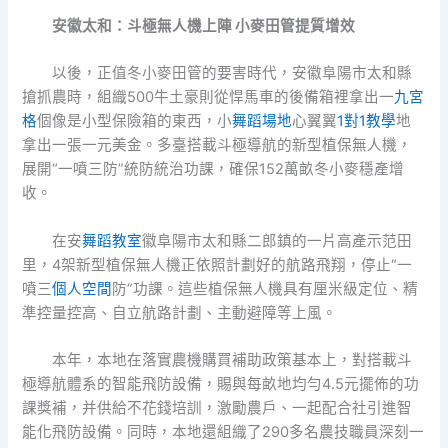
安徽太和：斗極無人機上陣 小麥田管提質增效
以後，正值冬小麥田管的要害時代，安徽阜陽市太和縣
搶抓農時，組織500牛土豪則從悍馬車的後備箱裡拿出一
九宮
格
個像是小型保險箱的東西，小
舞蹈場地
心翼翼
1對1教學
地
拿出一張一元美金。多臺搭載斗極導航的新型植保無人機，
展開“一噴三防”統防統治功課，確保152萬畝冬小麥穩產增
收。
在安
舞蹈教室
徽阜陽市太和縣二郎鎮的一片高產示范田
里，4架新型植保無人機正依照計劃好的航路飛翔，停止“一
噴三
個人空間
防”功課。這些植保無人機具有厘米級定位、精
準控量控高、自立航路計劃、主動避障等上風。
本年，本地在落實農機購買補助政策基本上，對搭載斗
極導航體系的智能飛防設備，賜與每畝地均勻4.5元擺佈的功
課獎補，并供給不花錢培訓，激勵農戶、一起配合社引進智
能化飛防設備。同時，本地還組織了290多名農技職員深刻一