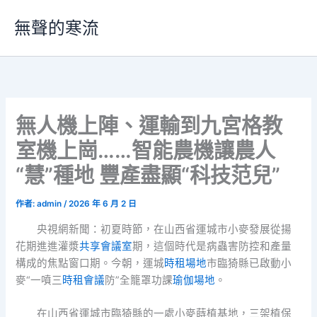
跳
無聲的寒流
至
主
要
內
容
無人機上陣、運輸到九宮格教
室機上崗……智能農機讓農人
“慧”種地 豐產盡顯“科技范兒”
作者:
admin
/
2026 年 6 月 2 日
央視網新聞：初夏時節，在山西省運城市小麥發展從揚
花期進進灌漿
共享會議室
期，這個時代是病蟲害防控和產量
構成的焦點窗口期。今朝，運城
時租場地
市臨猗縣已啟動小
麥“一噴三
時租會議
防”全籠罩功課
瑜伽場地
。
在山西省運城市臨猗縣的一處小麥蒔植基地，三架植保