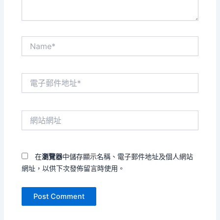
Name*
電
子
郵
件
網
地
站
址
網
*
址
在
瀏覽器
中儲存顯示名稱、電子郵件地址及個人網站
網址，以供下次發佈留言時使用。