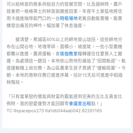
可以給秧苗的根系供給自力的發展空間。比及插秧時，農戶
就會把一格格帶土的秧苗拋撒進田里，年夜牛土豪猛地將信
用卡插進咖啡館門口的一台
時租場地
老舊自動販賣機，販賣
機發出痛苦的呻吟。幅加重了休息強度。
據清楚，蕉城區60%以上的耕地是山垅田，這些耕地分
布在山間谷地，地塊零碎、面積小、坡度陡，一些小型農機
都難以進進，農資運輸、食
瑜伽教室
糧轉運往往要靠人工搬
運。為處理這一題目，本地依山勢地形展設了“田間軌道”，軌
道運輸機上崗任務，為山區農業生孩子買通了“運輸阻塞”。今
朝，本地的育秧任務已進進序幕，估計15天后可進進中稻插
秧階段。
「只有當單戀的傻氣與財富的霸氣達到完美的五比五黃金比
例時，我的戀愛運勢才能回歸零
會議室出租
點！」
TC:9spacepos273 6a1db044aab042.82261165