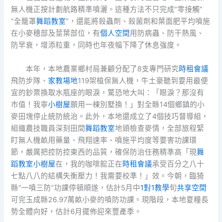
無人機正按計劃航路精準噴灑。這種方法不只完成“零接觸”
“全籠罩
舞蹈教室
”，還能將殺蟲劑、殺菌劑和葉面肥平均噴施
在小麥穗部及莖葉部位，有
個人空間
用防病蟲、防干熱風、
防早衰，增添粒重，同時也年夜幅下降了休息強度。
本年，本地農業鄉村局兼顧分配了8支專門研究
時租會議
飛防步隊、
家教場地
119架植保無人機，牛土豪聽到要用最便
宜的鈔票換取水瓶座的眼淚，驚恐地大叫：「眼淚？那沒有
市值！我寧
小樹屋
願用一棟別墅換！」對全縣14個鄉鎮的小
麥田塊停止統防統治。此外，本地還成立了4個技巧督導組，
組織農技職員深刻田間
舞蹈教室
地頭檢查麥情，全部旅程緊
盯無人機畝用藥量、飛翔速率、噴施平均度等要害功課環
節，嚴厲把控防控東西的品質，確保防治任務精準高「現
舞
蹈教室
小樹屋
在，我的咖啡館正在
時租會議
承受百分之八十
七點八八的結構失衡壓力！我需要校準！」效。今朝，臨猗
縣“一噴三防”功課停頓順遂，估計5月中
1對1教學
旬
共享空間
可完玉成縣26.97萬畝小麥的噴防功課。現階段，本地夏糧長
勢全體向好，估計6月擺佈迎來豐產季。