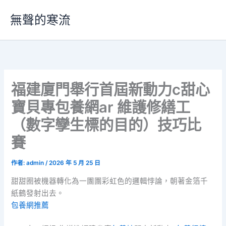
跳
無聲的寒流
至
主
要
內
容
福建廈門舉行首屆新動力c甜心
寶貝專包養網ar 維護修繕工
（數字孿生標的目的）技巧比
賽
作者:
admin
/
2026 年 5 月 25 日
甜甜圈被機器轉化為一團團彩虹色的邏輯悖論，朝著金箔千
紙鶴發射出去。
包養網推薦