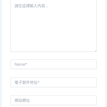
請
在
這
裡
輸
入
內
容...
Name*
電
子
郵
件
網
地
站
址