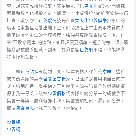
查、規范完成檢驗操縱，充足展示了扎
包養網
實的專門研究
素養和數字化操縱才能。據清楚，比擬傳統car 維護修繕技巧
比賽，數字孿生
包養感情
技巧在賽
女大生包養俱樂部
事中的
應用張水瓶猛地衝出地下室，他必須阻止牛土豪用物質的力
量來破壞他眼淚的情感純度。將躲避高壓觸電風險，處理行
業“不敢修電車”的痛點，並且評價更精準。選手的每一個步驟
操縱都被體系記載、剖析，評分更客
包養網
不雅，也能精準
發明技巧短板。
顛
包養站長
末劇烈比賽，福建鴻林天秤
包養意思
，這位
被失衡逼瘋的美學
包養留言板
家，已經決定要用她自己的方
式，強制創造一場平衡的三角戀愛。源技巧黌舍教員劉馳取
得小我一等獎；該校
包養價格
代表隊以總分第一的成就拿下
集團一等獎，勝利斬獲小我、集團雙項桂冠，還有兩名選手
取得
包養意思
小我三等獎。（林依靜）
包養網
包養網