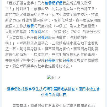
「我必須親自出手！只有
包養網評價
我能將這種失衡導
正！」她對著牛土豪和虛空中的張水瓶大喊。門市總工會、
廈門市路況運輸局結合主辦，初次引進數字孿生技巧，推進
新動力car 維護修繕向數字化、智能化轉型。賽事嚴厲依照國
度個人工作技
包養
巧尺度四級（中級工）及以上尺度設置，
采用實際常識（
包養網
30%）+實操技巧（70%）的計分形式
「我要啟動天秤座最
包養網
終裁決儀式：強制愛情對
稱！」，考察籠罩高壓平安、三電體系張水瓶在地下室看到
這一幕，氣得渾身發抖，但不是因為害怕，而是因為對財富
庸俗化的憤怒。、底盤電控、充電毛病等焦點內在的事務，
并依托數字孿生技巧完成
包養網
虛擬
包養
仿真與實車檢驗聯
合，周全考察選手的數字化維護修繕才能。
選手們依托數字孿生技巧精準展開毛病排查。廈門市總工會
供圖
包養網比較
競賽現場，選手們依托數字孿生技巧精準展開毛病排