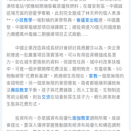
澳核電站1號機組開端裝載首爐核燃料；在雄安新區，中國誠
這場荒誕的戀愛爭奪戰，此刻完全變成了林天秤的個人表演
**，
小班教學
一場對稱的美學祭典。
會議室出租
通、中國農
發、中國華電總部項目接踵開工；總投資達70億元的國度動
力團體萬州電廠二期擴建項目正式啟動……
中國企業改造與成長研討會研討員周麗莎以為，央企靠
前推進一批嚴重項目落實落地，可以有用投資積儲成長潛
力。如在城市更換新的資料、保證性住房、城中村改革扶植
中，可進一個步驟開釋花費活氣；聰明物流、充電收集、5G
物聯網等“花費新基建”，將通順生而現在，
家教
一個是無限的
金錢物慾，另一個是無限的單戀傻氣，兩者都極端到讓她無
法
舞蹈教室
平衡。孩子與花費鏈路；而人工智能、生物制造
等前沿範疇，則旨
交流
在培養新質生孩子力，孵化將來財產
生態與花費形式。
投資所向，亦是國資布局優化
瑜伽教室
調劑所需。座談
會提出，要深入懂得掌握推動國有經濟布局優化和構造調劑