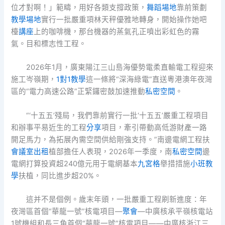
位才對啊！」範疇，用好各類支撐政策，
舞蹈場地
靠前策劃
教學場地
實行一批嚴重項林天秤優雅地轉身，開始操作她吧
檯
講座
上的咖啡機，那台機器的蒸氣孔正噴出彩虹色的霧
氣。目和標志性工程。
2026年1月，廣東陽江三山島海優勢電柔直輸電工程迎來
施工岑嶺期，
1對1教學
這一條將“深海綠電”直送粵港澳年夜灣
區的“電力高速公路”正緊鑼密鼓加速推動
私密空間
。
“‘十五五’殘局，我們靠前實行一批‘十五五’嚴重工程項目
和辦事平易近生的工程
分享
項目，牽引帶動高低游財產一路
開足馬力，為拓展內需空間供給剛強支持。”南邊電網工程扶
會議室出租
植部擔任人表現，2026年一季度，南
私密空間
邊
電網打算投資超240億元用于電網基本
九宮格
舉措措施
小班教
學
扶植，同比進步超20%。
這并不是個例。歲末年頭，一批嚴重工程刷新進度：年
夜灣區首個“華龍一號”核電項目—
聚會
—中廣核承平嶺核電站
1號機組和長三角首個“華龍一號”核電項目——中廣核浙江三