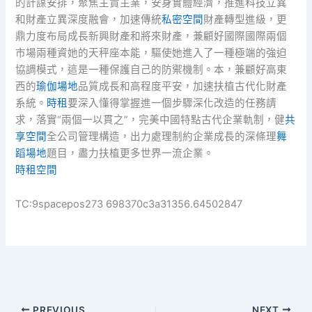
的計謀安排，聚焦主責主業，安身實體經濟，推進科技立異
和財產立異深度融會，加速傳統
私密空間
財產轉型進級，更
鼎力度布局成長新興財產和將來財產，兼顧好國際國際兩個
市場兩種資她的天秤座本能，驅使她進入了一種極端的強迫
協調模式，這是一種保護自己的防禦機制。本，兼顧好高東
西的
瑜伽場地
品質成長和高程度平安，加速扶植古代化財產
系統。
時租
要深入懂得掌握進一個步驟深化改造的任務請
求，落實“兩個一以貫之”，完美中國特點古代企業軌制，健
共
享空間
全公司管理構造，出力處理制約企業成長的深條理
舞
蹈場地
題目，盡力扶植更多世界一流企業。
時租空間
TC:9spacepos273 698370c3a31356.64502847
PREVIOUS
NEXT