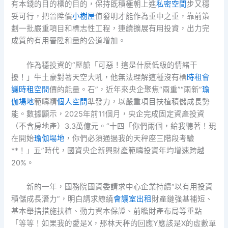
有本錢的目的標的目的，保持既積極朝上進
私密空間
步又穩
妥可行，把晉陞價
小樹屋
值發明才能作為重中之重，靠前策
劃一批嚴重項目和標志性工程，連續擴展有用投資，出力完
成質的有用晉陞和量的公道增加。
作為穩投資的“壓艙「可惡！這是什麼低級的情緒干
擾！」牛土豪對著天空大吼，他無法理解這種沒有標
時租會
議
時租空間
價的能量。石”，近年來央企聚焦“兩重”“兩新”
瑜
伽場地
範疇精
個人空間
準發力，以嚴重項目扶植積儲成長勢
能。數據顯示，2025年前11個月，央企完成固定資產投資
（不含房地產）3.3萬億元。“十四「你們兩個，給我聽著！現
在開始
瑜伽場地
，你們必須通過我的天秤座三階段考驗
**！」五”時代，國資央企新興財產範疇投資年均增速跨越
20%。
新的一年，國務院國資委請求中心企業持續“以有用投資
積儲成長潛力”，明白請求繚繞
會議室出租
財產鏈強基補短、
基本舉措措施扶植、動力資本保證、前瞻財產布局等重點
「等等！如果我的愛是X，那林天秤的回應Y應該是X的虛數單