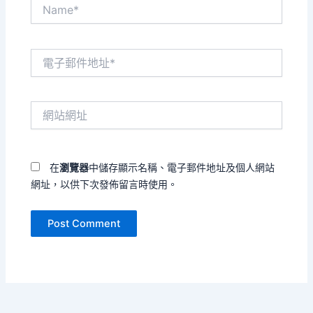
Name*
電
子
郵
件
網
地
站
址
網
*
址
在
瀏覽器
中儲存顯示名稱、電子郵件地址及個人網站
網址，以供下次發佈留言時使用。