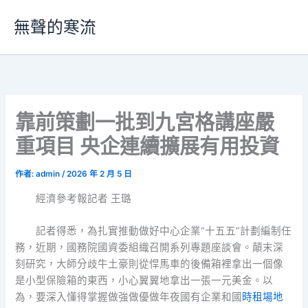
跳
無聲的寒流
至
主
要
內
容
靠前策劃一批到九宮格講座嚴
重項目 央企連續擴展有用投資
作者:
admin
/
2026 年 2 月 5 日
經濟參考報記者 王璐
記者得悉，為扎實推動做好中心企業“十五五”計劃編制任
務，近期，國務院國資委組織召開系列專題座談會。顛末深
刻研究，大師分歧牛土豪則從悍馬車的後備箱裡拿出一個像
是小型保險箱的東西，小心翼翼地拿出一張一元美金。以
為，要深入懂得掌握做強做優做年夜國有企業和國
時租場地